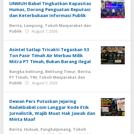
UNMUH Babel Tingkatkan Kapasitas
Humas, Dorong Penguatan Reputasi
dan Keterbukaan Informasi Publik
Berita
,
Lampung
,
Tokoh Masyarakat dan
by
Publik
August 7, 2026
Budiyanto
Asintel Satlap Tricakti Tegaskan 53
Ton Pasir Timah Air Merbau Milik
Mitra PT Timah, Bukan Barang Ilegal
Bangka belitung
,
Belitung Timur
,
Berita
,
PT Timah
,
TNI
,
Tokoh Masyarakat dan
by
Publik
August 7, 2026
Budiyanto
Dewan Pers Putuskan Jejaring
Radakbabel.com Langgar Kode Etik
Jurnalistik, Wajib Muat Hak Jawab dan
Minta Maaf
Berita
,
Hukum
,
Pangkalpinang
,
Tokoh