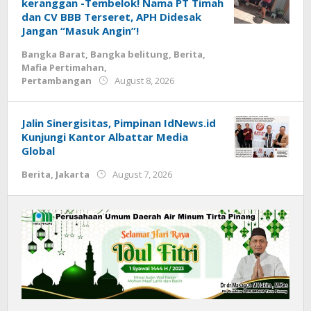
keranggan -Tembelok! Nama PT Timah
dan CV BBB Terseret, APH Didesak
Jangan “Masuk Angin”!
Bangka Barat
,
Bangka belitung
,
Berita
,
Mafia Pertimahan
,
by
Pertambangan
August 8, 2026
Budiyanto
Jalin Sinergisitas, Pimpinan IdNews.id
Kunjungi Kantor Albattar Media
Global
by
Berita
,
Jakarta
August 7, 2026
Budiyanto