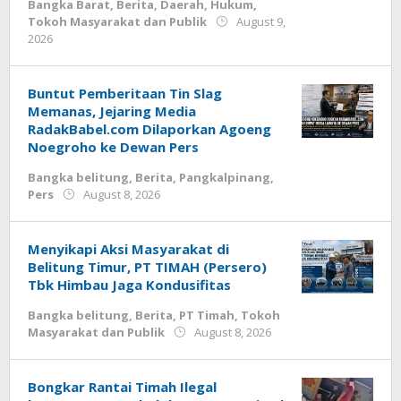
Bangka Barat
,
Berita
,
Daerah
,
Hukum
,
Tokoh Masyarakat dan Publik
August 9,
by
2026
Budiyanto
Buntut Pemberitaan Tin Slag
Memanas, Jejaring Media
RadakBabel.com Dilaporkan Agoeng
Noegroho ke Dewan Pers
Bangka belitung
,
Berita
,
Pangkalpinang
,
by
Pers
August 8, 2026
Budiyanto
Menyikapi Aksi Masyarakat di
Belitung Timur, PT TIMAH (Persero)
Tbk Himbau Jaga Kondusifitas
Bangka belitung
,
Berita
,
PT Timah
,
Tokoh
by
Masyarakat dan Publik
August 8, 2026
Budiyanto
Bongkar Rantai Timah Ilegal