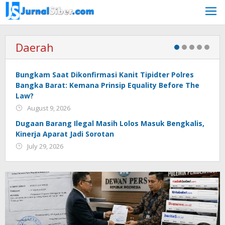
Skip
to
content
Daerah
Bungkam Saat Dikonfirmasi Kanit Tipidter Polres
Bangka Barat: Kemana Prinsip Equality Before The
Law?
August 9, 2026
Dugaan Barang Ilegal Masih Lolos Masuk Bengkalis,
Kinerja Aparat Jadi Sorotan
July 29, 2026