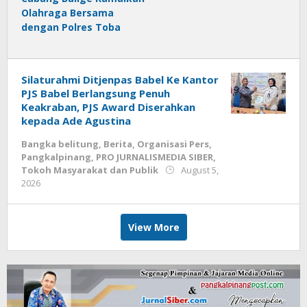
Olahraga Bersama
dengan Polres Toba
Silaturahmi Ditjenpas Babel Ke Kantor
PJS Babel Berlangsung Penuh
Keakraban, PJS Award Diserahkan
kepada Ade Agustina
Bangka belitung
,
Berita
,
Organisasi Pers
,
Pangkalpinang
,
PRO JURNALISMEDIA SIBER
,
Tokoh Masyarakat dan Publik
August 5,
by
2026
Budiyanto
View More