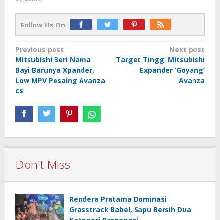
Follow Us On
Post
Previous post
Next post
Mitsubishi Beri Nama
Target Tinggi Mitsubishi
navigation
Bayi Barunya Xpander,
Expander ‘Goyang’
Low MPV Pesaing Avanza
Avanza
cs
Don't Miss
Rendera Pratama Dominasi
Grasstrack Babel, Sapu Bersih Dua
Kategori Bergengsi