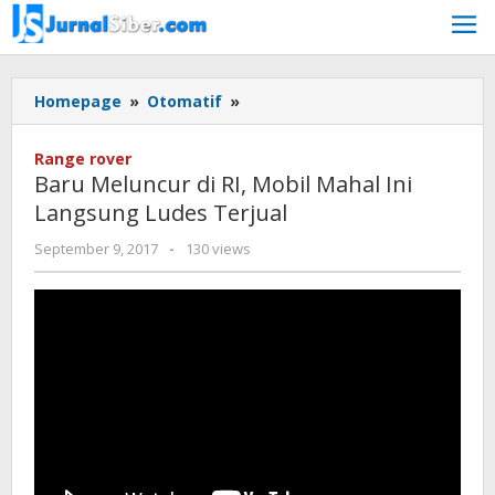
Skip
to
content
Baru
Homepage
»
Otomatif
»
Meluncur
di
Range rover
RI,
Baru Meluncur di RI, Mobil Mahal Ini
Mobil
Langsung Ludes Terjual
Mahal
Ini
by
September 9, 2017
-
130 views
Langsung
admin
Ludes
Terjual