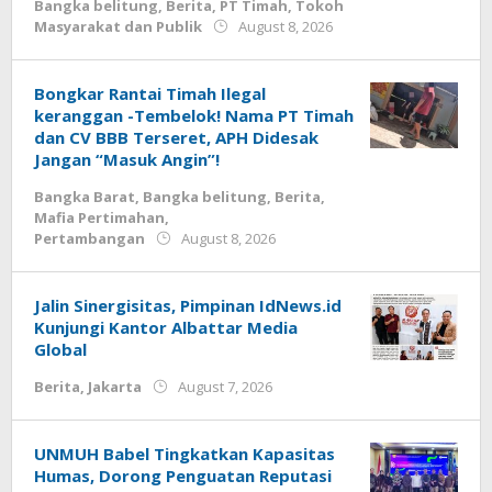
Bangka belitung
,
Berita
,
PT Timah
,
Tokoh
by
Masyarakat dan Publik
August 8, 2026
Budiyanto
Bongkar Rantai Timah Ilegal
keranggan -Tembelok! Nama PT Timah
dan CV BBB Terseret, APH Didesak
Jangan “Masuk Angin”!
Bangka Barat
,
Bangka belitung
,
Berita
,
Mafia Pertimahan
,
by
Pertambangan
August 8, 2026
Budiyanto
Jalin Sinergisitas, Pimpinan IdNews.id
Kunjungi Kantor Albattar Media
Global
by
Berita
,
Jakarta
August 7, 2026
Budiyanto
UNMUH Babel Tingkatkan Kapasitas
Humas, Dorong Penguatan Reputasi