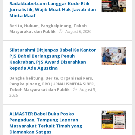
Radakbabel.com Langgar Kode Etik
Jurnalistik, Wajib Muat Hak Jawab dan
Minta Maaf
Berita
,
Hukum
,
Pangkalpinang
,
Tokoh
by
Masyarakat dan Publik
August 6, 2026
Budiyanto
Silaturahmi Ditjenpas Babel Ke Kantor
PJS Babel Berlangsung Penuh
Keakraban, PJS Award Diserahkan
kepada Ade Agustina
Bangka belitung
,
Berita
,
Organisasi Pers
,
Pangkalpinang
,
PRO JURNALISMEDIA SIBER
,
Tokoh Masyarakat dan Publik
August 5,
by
2026
Budiyanto
ALMASTER Babel Buka Posko
Pengaduan, Tampung Laporan
Masyarakat Terkait Timah yang
Diamankan Satgas