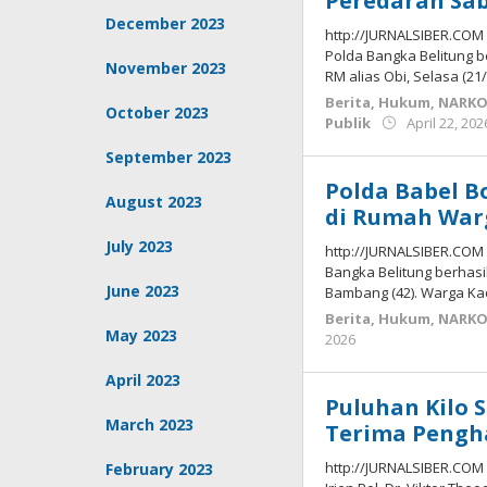
Peredaran Sab
December 2023
http://JURNALSIBER.COM 
Polda Bangka Belitung 
November 2023
RM alias Obi, Selasa (21/
Berita
,
Hukum
,
NARK
October 2023
Publik
April 22, 202
September 2023
Polda Babel 
August 2023
di Rumah War
July 2023
http://JURNALSIBER.COM 
Bangka Belitung berhasi
June 2023
Bambang (42). Warga K
Berita
,
Hukum
,
NARK
May 2023
by
2026
Budiyanto
April 2023
Puluhan Kilo 
March 2023
Terima Pengh
http://JURNALSIBER.COM 
February 2023