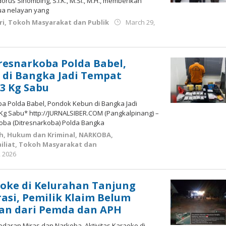
odorus Sihombing, S.I.K., M.Si., M.H., memberikan
a nelayan yang
ri
,
Tokoh Masyarakat dan Publik
March 29,
resnarkoba Polda Babel,
 di Bangka Jadi Tempat
3 Kg Sabu
ba Polda Babel, Pondok Kebun di Bangka Jadi
g Sabu* http://JURNALSIBER.COM (Pangkalpinang) –
koba (Ditresnarkoba) Polda Bangka
h
,
Hukum dan Kriminal
,
NARKOBA
,
iliat
,
Tokoh Masyarakat dan
by
, 2026
Budiyanto
aoke di Kelurahan Tanjung
asi, Pemilik Klaim Belum
an dari Pemda dan APH
edaran Miras dan Narkoba, Aktivitas Karaoke di