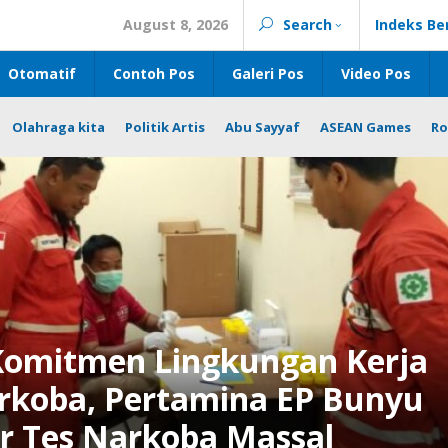
August 8, 2026
Search
Indeks Be
Otomatif
Contoh Pos
Galeri Pos
Video Pos
Olahraga kita
Politik Artis
Abu Sayyaf
ASEAN Games
Ro
Komitmen Lingkungan Kerja
rkoba, Pertamina EP Bunyu
ar Tes Narkoba Massal