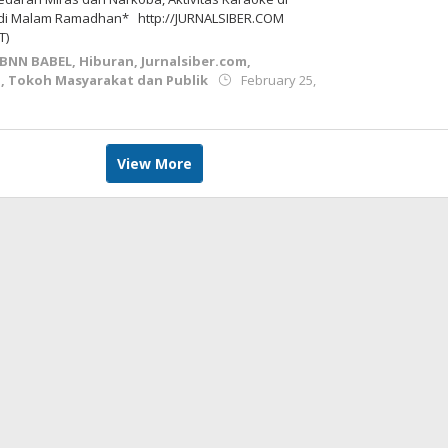
s di Malam Ramadhan* http://JURNALSIBER.COM
T)
BNN BABEL
,
Hiburan
,
Jurnalsiber.com
,
h
,
Tokoh Masyarakat dan Publik
February 25,
View More