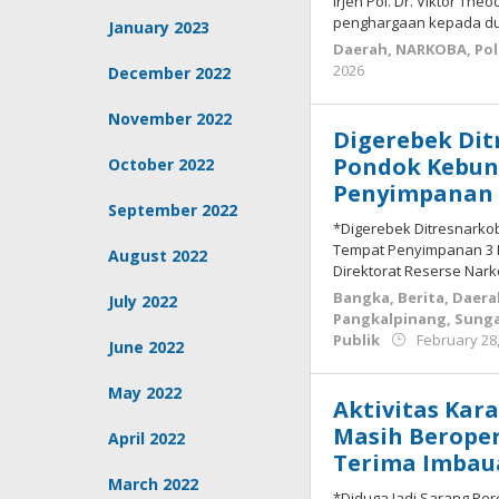
Irjen Pol. Dr. Viktor The
penghargaan kepada du
January 2023
Daerah
,
NARKOBA
,
Pol
by
2026
December 2022
Budiyanto
November 2022
Digerebek Dit
Pondok Kebun
October 2022
Penyimpanan 
September 2022
*Digerebek Ditresnarko
Tempat Penyimpanan 3 K
August 2022
Direktorat Reserse Nar
Bangka
,
Berita
,
Daera
July 2022
Pangkalpinang
,
Sunga
Publik
February 28
June 2022
May 2022
Aktivitas Kar
Masih Beroper
April 2022
Terima Imbau
March 2022
*Diduga Jadi Sarang Per