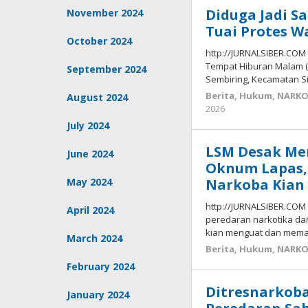
Diduga Jadi S
November 2024
Tuai Protes 
October 2024
http://JURNALSIBER.COM
Tempat Hiburan Malam (T
September 2024
Sembiring, Kecamatan S
Berita
,
Hukum
,
NARK
August 2024
by
2026
Budiyanto
July 2024
LSM Desak Men
June 2024
Oknum Lapas,
May 2024
Narkoba Kian
http://JURNALSIBER.CO
April 2024
peredaran narkotika dar
kian menguat dan meman
March 2024
Berita
,
Hukum
,
NARK
February 2024
Ditresnarkoba
January 2024