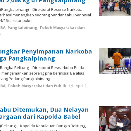
u 2,068 Kg di Pangkalpinang
(Pangkalpinang) – Direktorat Reserse Narkoba
berhasil menangkap seorang bandar sabu berinisial
4/26) sekitar pukul
OBA
,
Pangkalpinang
,
Tokoh Masyarakat dan
by
6
Budiyanto
Bongkar Penyimpanan Narkoba
ga Pangkalpinang
Bangka Belitung – Direktorat Resnarkoba Polda
l mengamankan seorang pria berinisial Ba alias
acang Pedang Pangkalpinang
OBA
,
Tokoh Masyarakat dan Publik
April 2,
Sabu Ditemukan, Dua Nelayan
argaan dari Kapolda Babel
(Belitung) – Kapolda Kepulauan Bangka Belitung,