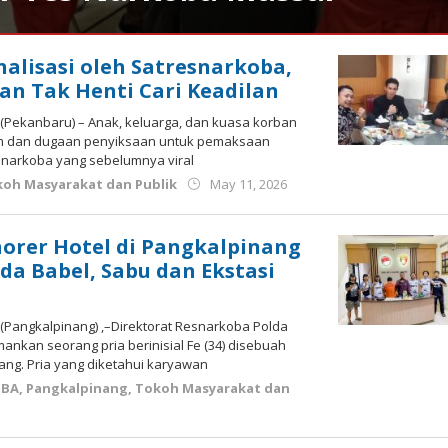
alisasi oleh Satresnarkoba,
an Tak Henti Cari Keadilan
 (Pekanbaru) – Anak, keluarga, dan kuasa korban
m dan dugaan penyiksaan untuk pemaksaan
narkoba yang sebelumnya viral
by
oh Masyarakat dan Publik
May 11, 2026
Budiyanto
orer Hotel di Pangkalpinang
da Babel, Sabu dan Ekstasi
(Pangkalpinang) ,–Direktorat Resnarkoba Polda
nkan seorang pria berinisial Fe (34) disebuah
nang. Pria yang diketahui karyawan
OBA
,
Pangkalpinang
,
Tokoh Masyarakat dan
by
Budiyanto