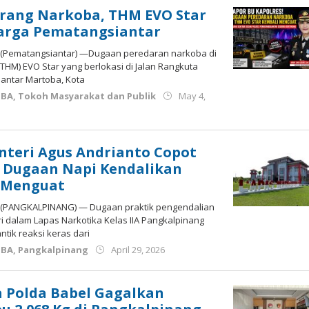
arang Narkoba, THM EVO Star
Warga Pematangsiantar
 (Pematangsiantar) —Dugaan peredaran narkoba di
HM) EVO Star yang berlokasi di Jalan Rangkuta
iantar Martoba, Kota
OBA
,
Tokoh Masyarakat dan Publik
May 4,
teri Agus Andrianto Copot
 Dugaan Napi Kendalikan
 Menguat
M (PANGKALPINANG) — Dugaan praktik pengendalian
i dalam Lapas Narkotika Kelas IIA Pangkalpinang
tik reaksi keras dari
by
OBA
,
Pangkalpinang
April 29, 2026
Budiyanto
 Polda Babel Gagalkan