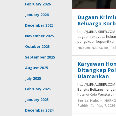
February 2026
Berita
,
January 2026
Dugaan Krimin
NARKOBA
May
27,
Keluarga Korb
December 2025
2026
by
http://JURNALSIBER.COM
November 2025
Budiyanto
dugaan rekayasa huku
pengakuan kepemilikan 
October 2025
Hukum
,
NARKOBA
,
Tok
September 2025
Karyawan Hon
August 2025
Ditangkap Pol
Diamankan
July 2025
http://JURNALSIBER.COM 
February 2025
Bangka Belitung mengama
hotel di Kota Pangkalpi
January 2025
Berita
,
Hukum
,
NARK
Publik
May 7, 2026
December 2024