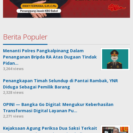
Berita Populer
Menanti Polres Pangkalpinang Dalam
Penanganan Bripda RA Atas Dugaan Tindak
Pidan…
3,264 views
Penangkapan Timah Selundup di Pantai Rambak, YNR
Diduga Sebagai Pemilik Barang
2,328 views
OPINI — Bangka Go Digital: Mengukur Keberhasilan
Transformasi Digital Layanan Pu…
2,271 views
Kejaksaan Agung Periksa Dua Saksi Terkait