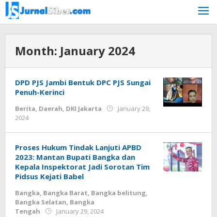
Skip
to
content
Month:
January 2024
DPD PJS Jambi Bentuk DPC PJS Sungai
Penuh-Kerinci
Berita
,
Daerah
,
DKI Jakarta
January 29,
by
2024
Jurnalsiber
Proses Hukum Tindak Lanjuti APBD
2023: Mantan Bupati Bangka dan
Kepala Inspektorat Jadi Sorotan Tim
Pidsus Kejati Babel
Bangka
,
Bangka Barat
,
Bangka belitung
,
Bangka Selatan
,
Bangka
by
Tengah
January 29, 2024