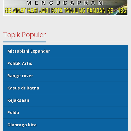
Topik Populer
Mitsubishi Expander
Politik Artis
Range rover
Kasus dr Ratna
Kejaksaan
Polda
Olahraga kita