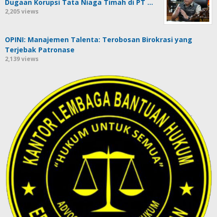
Dugaan Korupsi Tata Niaga Timah di PT …
2,205 views
OPINI: Manajemen Talenta: Terobosan Birokrasi yang
Terjebak Patronase
2,139 views