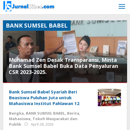
Skip
to
content
BANK SUMSEL BABEL
Muhamad Zen Desak Transparansi, Minta
Bank Sumsel Babel Buka Data Penyaluran
CSR 2023-2025.
Bangka
belitung
Bank Sumsel Babel Syariah Beri
,
BANK
Beasiswa Puluhan Juta untuk
SUMSEL
Mahasiswa Institut Pahlawan 12
BABEL
,
Bangka
,
BANK SUMSEL BABEL
,
Berita
,
Berita
,
Mahasiswa
,
Tokoh Masyarakat dan
Pers
,
by
Publik
April 28, 2026
Tokoh
Budiyanto