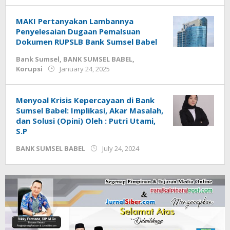
Masyarakat
dan
Publik
July
MAKI Pertanyakan Lambannya
2,
Penyelesaian Dugaan Pemalsuan
2026
Dokumen RUPSLB Bank Sumsel Babel
by
Budiyanto
Bank Sumsel
,
BANK SUMSEL BABEL
,
by
Korupsi
January 24, 2025
Jurnalsiber
Menyoal Krisis Kepercayaan di Bank
Sumsel Babel: Implikasi, Akar Masalah,
dan Solusi (Opini) Oleh : Putri Utami,
S.P
by
BANK SUMSEL BABEL
July 24, 2024
Jurnalsiber