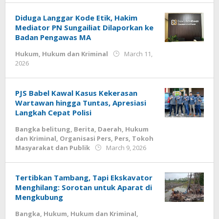
Diduga Langgar Kode Etik, Hakim
Mediator PN Sungailiat Dilaporkan ke
Badan Pengawas MA
Hukum
,
Hukum dan Kriminal
March 11,
by
2026
Jurnalsiber
PJS Babel Kawal Kasus Kekerasan
Wartawan hingga Tuntas, Apresiasi
Langkah Cepat Polisi
Bangka belitung
,
Berita
,
Daerah
,
Hukum
dan Kriminal
,
Organisasi Pers
,
Pers
,
Tokoh
by
Masyarakat dan Publik
March 9, 2026
Budiyanto
Tertibkan Tambang, Tapi Ekskavator
Menghilang: Sorotan untuk Aparat di
Mengkubung
Bangka
,
Hukum
,
Hukum dan Kriminal
,