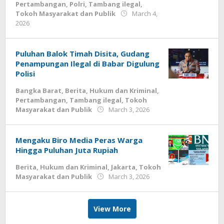
Pertambangan
,
Polri
,
Tambang ilegal
,
Tokoh Masyarakat dan Publik
March 4,
by
2026
Budiyanto
Puluhan Balok Timah Disita, Gudang
Penampungan Ilegal di Babar Digulung
Polisi
Bangka Barat
,
Berita
,
Hukum dan Kriminal
,
Pertambangan
,
Tambang ilegal
,
Tokoh
by
Masyarakat dan Publik
March 3, 2026
Budiyanto
Mengaku Biro Media Peras Warga
Hingga Puluhan Juta Rupiah
Berita
,
Hukum dan Kriminal
,
Jakarta
,
Tokoh
by
Masyarakat dan Publik
March 3, 2026
Budiyanto
View More