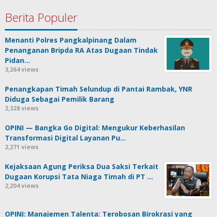
Berita Populer
Menanti Polres Pangkalpinang Dalam
Penanganan Bripda RA Atas Dugaan Tindak
Pidan…
3,264 views
Penangkapan Timah Selundup di Pantai Rambak, YNR
Diduga Sebagai Pemilik Barang
2,328 views
OPINI — Bangka Go Digital: Mengukur Keberhasilan
Transformasi Digital Layanan Pu…
2,271 views
Kejaksaan Agung Periksa Dua Saksi Terkait
Dugaan Korupsi Tata Niaga Timah di PT …
2,204 views
OPINI: Manajemen Talenta: Terobosan Birokrasi yang