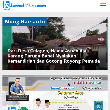
Skip
to
content
Mung Harsanto
Dari Desa Celagen, Haidir Asnan Ajak
Karang Taruna Babel Nyalakan
Kemandirian dan Gotong Royong Pemuda
Bangka
Selatan
,
Karang
Taruna
,
Mung
Harsanto
October
26,
2025
by