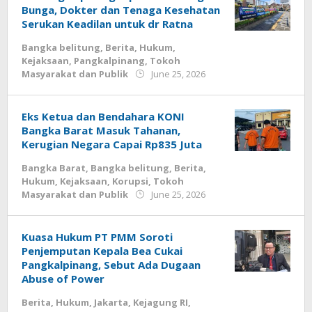
Bunga, Dokter dan Tenaga Kesehatan
Serukan Keadilan untuk dr Ratna
Bangka belitung
,
Berita
,
Hukum
,
Kejaksaan
,
Pangkalpinang
,
Tokoh
by
Masyarakat dan Publik
June 25, 2026
Budiyanto
Eks Ketua dan Bendahara KONI
Bangka Barat Masuk Tahanan,
Kerugian Negara Capai Rp835 Juta
Bangka Barat
,
Bangka belitung
,
Berita
,
Hukum
,
Kejaksaan
,
Korupsi
,
Tokoh
by
Masyarakat dan Publik
June 25, 2026
Budiyanto
Kuasa Hukum PT PMM Soroti
Penjemputan Kepala Bea Cukai
Pangkalpinang, Sebut Ada Dugaan
Abuse of Power
Berita
,
Hukum
,
Jakarta
,
Kejagung RI
,