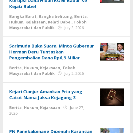
Korupsi Dana Hibah KONI Babar Ke
Kejati Babel
Bangka Barat
,
Bangka belitung
,
Berita
,
Hukum
,
Kejaksaan
,
Kejati Babel
,
Tokoh
by
Masyarakat dan Publik
July 3, 2026
Budiyanto
Sarimuda Buka Suara, Minta Gubernur
Herman Deru Tuntaskan
Pengembalian Dana Rp6,9 Miliar
Berita
,
Hukum
,
Kejaksaan
,
Tokoh
by
Masyarakat dan Publik
July 2, 2026
Budiyanto
Kejari Cianjur Amankan Pria yang
Catut Nama Jaksa Kejagung 3
Berita
,
Hukum
,
Kejaksaan
June 27,
by
2026
Budiyanto
PN Pangkalpinang Dipenuhi Karangan