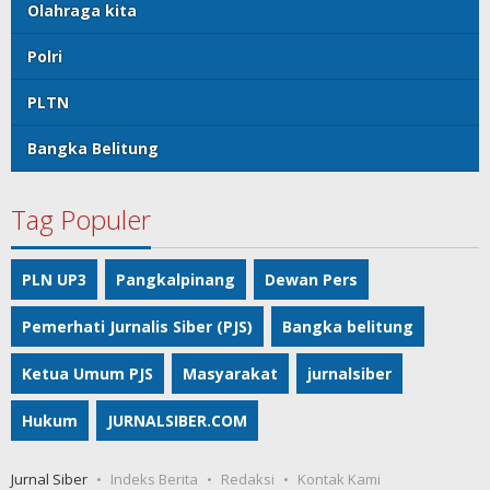
Olahraga kita
Polri
PLTN
Bangka Belitung
Tag Populer
PLN UP3
Pangkalpinang
Dewan Pers
Pemerhati Jurnalis Siber (PJS)
Bangka belitung
Ketua Umum PJS
Masyarakat
jurnalsiber
Hukum
JURNALSIBER.COM
Jurnal Siber
Indeks Berita
Redaksi
Kontak Kami