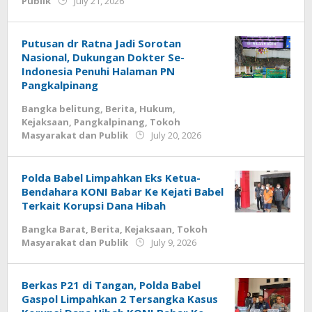
by
Publik
July 21, 2026
Budiyanto
Putusan dr Ratna Jadi Sorotan
Nasional, Dukungan Dokter Se-
Indonesia Penuhi Halaman PN
Pangkalpinang
Bangka belitung
,
Berita
,
Hukum
,
Kejaksaan
,
Pangkalpinang
,
Tokoh
by
Masyarakat dan Publik
July 20, 2026
Budiyanto
Polda Babel Limpahkan Eks Ketua-
Bendahara KONI Babar Ke Kejati Babel
Terkait Korupsi Dana Hibah
Bangka Barat
,
Berita
,
Kejaksaan
,
Tokoh
by
Masyarakat dan Publik
July 9, 2026
Budiyanto
Berkas P21 di Tangan, Polda Babel
Gaspol Limpahkan 2 Tersangka Kasus