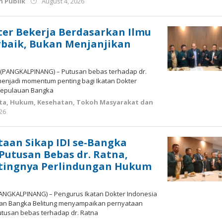
by
 Publik
August 4, 2026
Budiyanto
kter Bekerja Berdasarkan Ilmu
rbaik, Bukan Menjanjikan
 (PANGKALPINANG) – Putusan bebas terhadap dr.
i menjadi momentum penting bagi Ikatan Dokter
 Kepulauan Bangka
ta
,
Hukum
,
Kesehatan
,
Tokoh Masyarakat dan
by
026
Budiyanto
taan Sikap IDI se-Bangka
 Putusan Bebas dr. Ratna,
tingnya Perlindungan Hukum
(PANGKALPINANG) – Pengurus Ikatan Dokter Indonesia
auan Bangka Belitung menyampaikan pernyataan
utusan bebas terhadap dr. Ratna