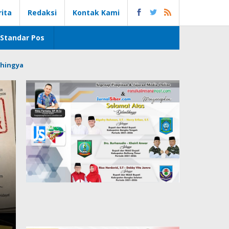
rita
Redaksi
Kontak Kami
Standar Pos
hingya
n