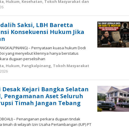
ta
,
Hukum
,
Kesehatan
,
Tokoh Masyarakat dan
by
026
Budiyanto
dalih Saksi, LBH Baretta
nsi Konsekuensi Hukum Jika
an
 (PANGKALPINANG) – Pernyataan kuasa hukum Dodi
 Doi yang menyebut kliennya hanya berstatus
rkara dugaan perselisihan
ta
,
Hukum
,
Pangkalpinang
,
Tokoh Masyarakat
by
 2026
Budiyanto
 Desak Kejari Bangka Selatan
l, Pengamanan Aset Seluruh
rupsi Timah Jangan Tebang
(TOBOALI) – Penanganan perkara dugaan tindak
ga timah di wilayah Izin Usaha Pertambangan (IUP) PT