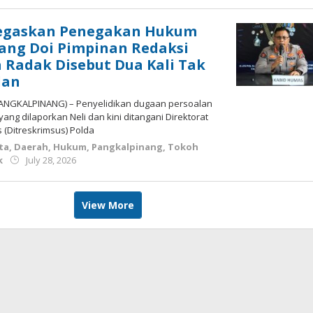
Tegaskan Penegakan Hukum
Bang Doi Pimpinan Redaksi
a Radak Disebut Dua Kali Tak
lan
 (PANGKALPINANG) – Penyelidikan dugaan persoalan
 yang dilaporkan Neli dan kini ditangani Direktorat
 (Ditreskrimsus) Polda
ta
,
Daerah
,
Hukum
,
Pangkalpinang
,
Tokoh
by
k
July 28, 2026
Budiyanto
View More