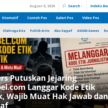
August 8, 2026
Search
Indeks Be
Otomatif
Contoh Pos
Galeri Pos
Video Pos
Olahraga kita
Politik Artis
Abu Sayyaf
ASEAN Games
Ro
rs Putuskan Jejaring
el.com Langgar Kode Etik
ik, Wajib Muat Hak Jawab da
af