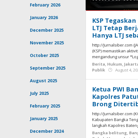
February 2026
Berita
,
January 2026
KSP Tegaskan
Hukum
,
Pangkalpinang
,
LTJ Tetap Ber
December 2025
Tokoh
Hanya LTJ se
Masyarakat
November 2025
dan
http://Jurnalsiber.com (
Publik
August
(KSP) memastikan aktiv
6,
October 2025
mengandung unsur *Loga
2026
Berita
,
Hukum
,
Jakart
by
September 2025
Publik
August 4, 2
Budiyanto
August 2025
Ketua PWI Ba
July 2025
Kapolres Patu
Brong Diterti
February 2025
http://Jurnalsiber.com 
January 2025
Kabupaten Bangka Tenga
langkah Kapolres Baten
December 2024
Bangka belitung
,
Ban