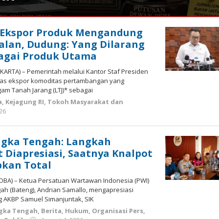
 Ekspor Produk Mengandung
jalan, Dudung: Yang Dilarang
bagai Produk Utama
JAKARTA) – Pemerintah melalui Kantor Staf Presiden
itas ekspor komoditas pertambangan yang
m Tanah Jarang (LTJ)* sebagai
a
,
Kejagung RI
,
Tokoh Masyarakat dan
by
026
Budiyanto
ngka Tengah: Langkah
t Diapresiasi, Saatnya Knalpot
bkan Total
(KOBA) – Ketua Persatuan Wartawan Indonesia (PWI)
h (Bateng), Andrian Samallo, mengapresiasi
g AKBP Samuel Simanjuntak, SIK
gka Tengah
,
Berita
,
Hukum
,
Organisasi Pers
,