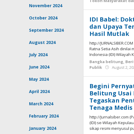
Tokoh Masyarakat dan
November 2024
October 2024
IDI Babel: Do
dan Upaya Te
September 2024
Hasil Mutlak
August 2024
http://JURNALSIBER.COM
Ratna Setia Asih dinila
July 2024
Indonesia (IDI) Wilayah
Bangka belitung
,
Beri
June 2024
Publik
August 2, 2
May 2024
Begini Pernya
April 2024
Belitung Usai
Tegaskan Pen
March 2024
Tenaga Medis
February 2024
http://Jurnalsiber.com 
(IDI) se-Wilayah Kepul
January 2024
sikap resmi menyusul p