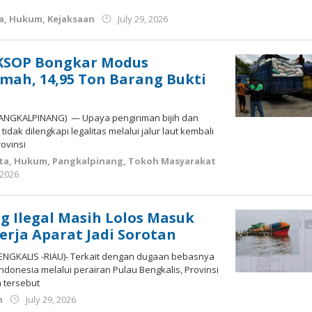
by
a
,
Hukum
,
Kejaksaan
July 29, 2026
Budiyanto
 KSOP Bongkar Modus
mah, 14,95 Ton Barang Bukti
 (PANGKALPINANG) — Upaya pengiriman bijih dan
idak dilengkapi legalitas melalui jalur laut kembali
rovinsi
ta
,
Hukum
,
Pangkalpinang
,
Tokoh Masyarakat
by
 2026
Budiyanto
 Ilegal Masih Lolos Masuk
erja Aparat Jadi Sorotan
(BENGKALIS -RIAU)- Terkait dengan dugaan bebasnya
ndonesia melalui perairan Pulau Bengkalis, Provinsi
n tersebut
by
m
July 29, 2026
Budiyanto