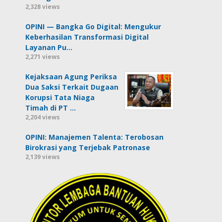
2,328 views
OPINI — Bangka Go Digital: Mengukur
Keberhasilan Transformasi Digital
Layanan Pu…
2,271 views
Kejaksaan Agung Periksa
Dua Saksi Terkait Dugaan
Korupsi Tata Niaga
Timah di PT …
2,204 views
OPINI: Manajemen Talenta: Terobosan
Birokrasi yang Terjebak Patronase
2,139 views