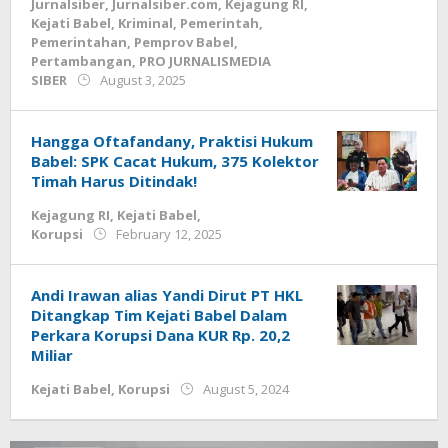
Jurnalsiber
,
Jurnalsiber.com
,
Kejagung RI
,
Kejati Babel
,
Kriminal
,
Pemerintah
,
Pemerintahan
,
Pemprov Babel
,
Pertambangan
,
PRO JURNALISMEDIA
by
SIBER
August 3, 2025
yopi
herwindo
Hangga Oftafandany, Praktisi Hukum
Babel: SPK Cacat Hukum, 375 Kolektor
Timah Harus Ditindak!
Kejagung RI
,
Kejati Babel
,
by
Korupsi
February 12, 2025
Jurnalsiber
Andi Irawan alias Yandi Dirut PT HKL
Ditangkap Tim Kejati Babel Dalam
Perkara Korupsi Dana KUR Rp. 20,2
Miliar
by
Kejati Babel
,
Korupsi
August 5, 2024
Jurnalsiber