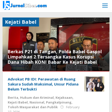
Skip
to
content
Kejati Babel
Berkas P21 di Tangan, Polda Babel Gaspol
Limpahkan 2 Tersangka Kasus Korupsi
Dana Hibah KONI Babar Ke Kejati Babel
Bangka
Barat
Advokat PB IDI: Perawatan di Ruang
,
Bangka
Sakura Sudah Maksimal, Unsur Pidana
belitung
,
Belum Terbukti
Berita
,
Berita
,
Hukum dan Kriminal
,
Kejaksaan
,
Hukum
,
Kejati Babel
,
Nasional
,
Pangkalpinang
,
Kejaksaan
,
Tokoh Masyarakat dan Publik
February
Kejati
by
27, 2026