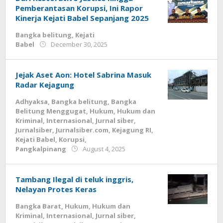
Pemberantasan Korupsi, Ini Rapor
Kinerja Kejati Babel Sepanjang 2025
Bangka belitung
,
Kejati
by
Babel
December 30, 2025
faras
prakasa
Jejak Aset Aon: Hotel Sabrina Masuk
Radar Kejagung
Adhyaksa
,
Bangka belitung
,
Bangka
Belitung Menggugat
,
Hukum
,
Hukum dan
Kriminal
,
Internasional
,
Jurnal siber
,
Jurnalsiber
,
Jurnalsiber.com
,
Kejagung RI
,
Kejati Babel
,
Korupsi
,
by
Pangkalpinang
August 4, 2025
yopi
herwindo
Tambang Ilegal di teluk inggris,
Nelayan Protes Keras
Bangka Barat
,
Hukum
,
Hukum dan
Kriminal
,
Internasional
,
Jurnal siber
,