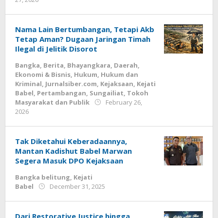
Babel
,
Budiyanto
Tokoh
Masyarakat
dan
Nama Lain Bertumbangan, Tetapi Akb
Publik
July
Tetap Aman? Dugaan Jaringan Timah
3,
Ilegal di Jelitik Disorot
2026
by
Bangka
,
Berita
,
Bhayangkara
,
Daerah
,
Budiyanto
Ekonomi & Bisnis
,
Hukum
,
Hukum dan
Kriminal
,
Jurnalsiber.com
,
Kejaksaan
,
Kejati
Babel
,
Pertambangan
,
Sungailiat
,
Tokoh
Masyarakat dan Publik
February 26,
by
2026
Budiyanto
Tak Diketahui Keberadaannya,
Mantan Kadishut Babel Marwan
Segera Masuk DPO Kejaksaan
Bangka belitung
,
Kejati
by
Babel
December 31, 2025
faras
prakasa
Dari Restorative Justice hingga