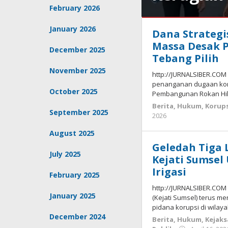
February 2026
Bangka
January 2026
Dana Strategi
Barat
,
Bangka
Massa Desak 
December 2025
belitung
,
Tebang Pilih
Berita
,
November 2025
Hukum
,
http://JURNALSIBER.COM
Kejaksaan
,
penanganan dugaan korup
Korupsi
,
October 2025
Pembangunan Rokan Hili
Tokoh
Berita
,
Hukum
,
Korups
Masyarakat
September 2025
by
2026
dan
Budiyanto
Publik
June
August 2025
25,
Geledah Tiga 
2026
July 2025
Kejati Sumsel
by
Budiyanto
Irigasi
February 2025
http://JURNALSIBER.COM
January 2025
(Kejati Sumsel) terus 
pidana korupsi di wila
December 2024
Berita
,
Hukum
,
Kejak