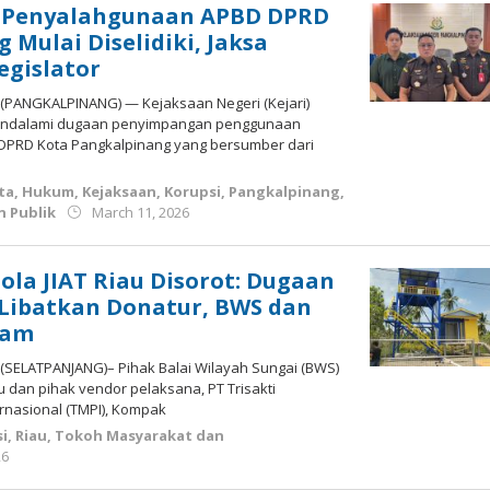
 Penyalahgunaan APBD DPRD
 Mulai Diselidiki, Jaksa
egislator
 (PANGKALPINANG) — Kejaksaan Negeri (Kejari)
endalami dugaan penyimpangan penggunaan
 DPRD Kota Pangkalpinang yang bersumber dari
ta
,
Hukum
,
Kejaksaan
,
Korupsi
,
Pangkalpinang
,
by
 Publik
March 11, 2026
Budiyanto
ola JIAT Riau Disorot: Dugaan
 Libatkan Donatur, BWS dan
kam
 (SELATPANJANG)– Pihak Balai Wilayah Sungai (BWS)
au dan pihak vendor pelaksana, PT Trisakti
rnasional (TMPI), Kompak
i
,
Riau
,
Tokoh Masyarakat dan
by
26
Budiyanto