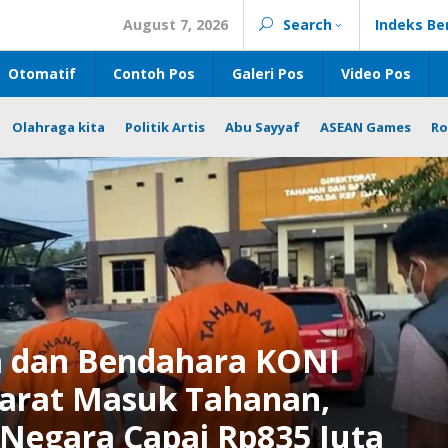
August 7, 2026
Search
Indeks Be
Otomatif
Contoh Pos
Galeri Pos
Video Pos
Olahraga kita
Politik Artis
Abu Sayyaf
ASEAN Games
Ro
a dan Bendahara KONI
arat Masuk Tahanan,
 Negara Capai Rp835 Juta