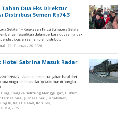
l Tahan Dua Eks Direktur
i Distribusi Semen Rp74,3
ra Selatan) – Kejaksaan Tinggi Sumatera Selatan
embangan signifikan dalam perkara dugaan tindak
 pendistribusian semen oleh distributor
by
nal
February 20, 2026
Budiyanto
n: Hotel Sabrina Masuk Radar
ALPINANG – Aset-aset mencurigakan hasil dari
tata niaga timah senilai Rp300 triliun di Bangka
i
itung
,
Bangka Belitung Menggugat
,
Hukum
,
Internasional
,
Jurnal siber
,
Jurnalsiber
,
gung RI
,
Kejati Babel
,
Korupsi
,
by
gust 4, 2025
yopi
herwindo