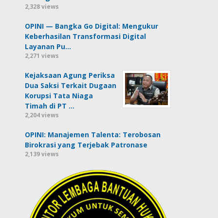
2,328 views
OPINI — Bangka Go Digital: Mengukur
Keberhasilan Transformasi Digital
Layanan Pu…
2,271 views
Kejaksaan Agung Periksa
Dua Saksi Terkait Dugaan
Korupsi Tata Niaga
Timah di PT …
2,204 views
OPINI: Manajemen Talenta: Terobosan
Birokrasi yang Terjebak Patronase
2,139 views