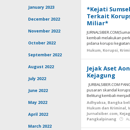
January 2023
*Kejati Sumse
Terkait Korups
December 2022
Miliar*
November 2022
JURNALSIBER.COM(Sumate
kembali melakukan perk
October 2022
pidana korupsi kegiatan
Hukum
,
Korupsi
,
Krimi
September 2022
August 2022
Jejak Aset Ao
Kejagung
July 2022
JURBALSIBER.COM PANGK
pusaran skandal korupsi 
June 2022
Belitung kembali menjad
May 2022
Adhyaksa
,
Bangka bel
Hukum dan Kriminal
,
Jurnalsiber.com
,
Keja
April 2022
Pangkalpinang
Au
March 2022