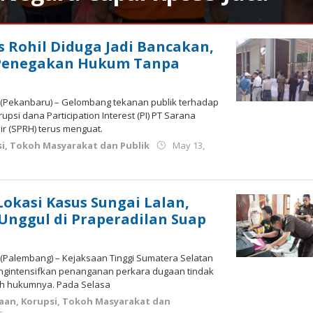
s Rohil Diduga Jadi Bancakan,
Penegakan Hukum Tanpa
 (Pekanbaru) – Gelombang tekanan publik terhadap
si dana Participation Interest (PI) PT Sarana
r (SPRH) terus menguat.
i
,
Tokoh Masyarakat dan Publik
May 13,
Lokasi Kasus Sungai Lalan,
 Unggul di Praperadilan Suap
 (Palembang) – Kejaksaan Tinggi Sumatera Selatan
mengintensifkan penanganan perkara dugaan tindak
yah hukumnya. Pada Selasa
saan
,
Korupsi
,
Tokoh Masyarakat dan