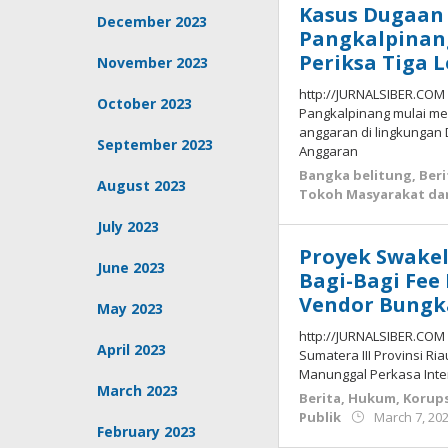
Kasus Dugaan
December 2023
Pangkalpinang
Periksa Tiga L
November 2023
http://JURNALSIBER.COM
October 2023
Pangkalpinang mulai m
anggaran di lingkungan
September 2023
Anggaran
Bangka belitung
,
Beri
August 2023
Tokoh Masyarakat dan
July 2023
Proyek Swakel
June 2023
Bagi-Bagi Fee
Vendor Bung
May 2023
http://JURNALSIBER.COM
April 2023
Sumatera III Provinsi Ri
Manunggal Perkasa Inte
March 2023
Berita
,
Hukum
,
Korups
Publik
March 7, 20
February 2023