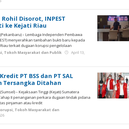
by
6
Budiyanto
 Rohil Disorot, INPEST
i ke Kejati Riau
M (Pekanbaru) – Lembaga Independen Pembawa
PEST) menyerahkan tambahan bukti baru kepada
) Riau terkait dugaan korupsi pengelolaan
i
,
Tokoh Masyarakat dan Publik
April 13,
Kredit PT BSS dan PT SAL
m Tersangka Ditahan
(Sumsel) – Kejaksaan Tinggi (Kejati) Sumatera
ahap II penanganan perkara dugaan tindak pidana
tas pinjaman atau kredit
orupsi
,
Tokoh Masyarakat dan
by
026
Budiyanto