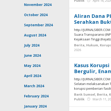
Publik
April 16, 202
November 2024
October 2024
Aliran Dana PI
Serahkan Bukt
September 2024
http://JURNALSIBER.CO
Suara Transparansi (IN
August 2024
Kejaksaan Tinggi (Kejati
July 2024
Berita
,
Hukum
,
Korups
by
2026
Budiyanto
June 2024
Kasus Korupsi 
May 2024
Bergulir, Ena
April 2024
http://JURNALSIBER.COM 
Selatan melaksanakan T
March 2024
korupsi pemberian fasili
Bank Sumsel
,
Berita
,
K
February 2024
Publik
March 11, 2
January 2024