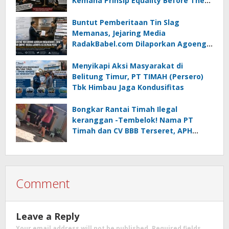
Kemana Prinsip Equality Before The
Law?
Buntut Pemberitaan Tin Slag
Memanas, Jejaring Media
RadakBabel.com Dilaporkan Agoeng
Noegroho ke Dewan Pers
Menyikapi Aksi Masyarakat di
Belitung Timur, PT TIMAH (Persero)
Tbk Himbau Jaga Kondusifitas
Bongkar Rantai Timah Ilegal
keranggan -Tembelok! Nama PT
Timah dan CV BBB Terseret, APH
Didesak Jangan “Masuk Angin”!
Comment
Leave a Reply
Your email address will not be published.
Required fields