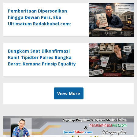
Pemberitaan Dipersoalkan
hingga Dewan Pers, Eka
Ultimatum Radakbabel.com:
Jalankan Keputusan atau
Tempuh Jalur Hukum
Bungkam Saat Dikonfirmasi
Kanit Tipidter Polres Bangka
Barat: Kemana Prinsip Equality
Before The Law?
View More