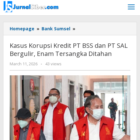
Skip
to
content
Kasus
Homepage
»
Bank Sumsel
»
Korupsi
Kredit
Kasus Korupsi Kredit PT BSS dan PT SAL
PT
Bergulir, Enam Tersangka Ditahan
BSS
dan
by
March 11, 2026
-
43 views
PT
Budiyanto
SAL
Bergulir,
Enam
Tersangka
Ditahan