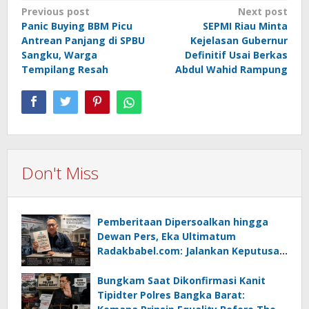
Post
Previous post
Next post
Panic Buying BBM Picu
SEPMI Riau Minta
navigation
Antrean Panjang di SPBU
Kejelasan Gubernur
Sangku, Warga
Definitif Usai Berkas
Tempilang Resah
Abdul Wahid Rampung
Don't Miss
Pemberitaan Dipersoalkan hingga
Dewan Pers, Eka Ultimatum
Radakbabel.com: Jalankan Keputusan
atau Tempuh Jalur Hukum
Bungkam Saat Dikonfirmasi Kanit
Tipidter Polres Bangka Barat: