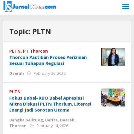
Skip
to
content
Topic:
PLTN
PLTN
,
PT Thorcon
Thorcon Pastikan Proses Perizinan
Sesuai Tahapan Regulasi
by
Daerah
February 26, 2026
Jurnalsiber
PLTN
Fokus Babel–KBO Babel Apresiasi
Mitra Diskusi PLTN Thorium, Literasi
Energi Jadi Sorotan Utama
Bangka belitung
,
Berita
,
Daerah
,
by
Thorcon
February 14, 2026
777