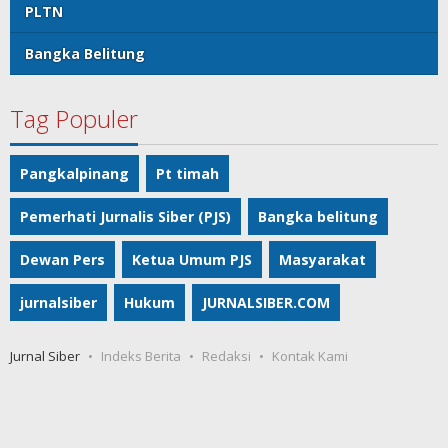
PLTN
Bangka Belitung
Tag Populer
Pangkalpinang
Pt timah
Pemerhati Jurnalis Siber (PJS)
Bangka belitung
Dewan Pers
Ketua Umum PJS
Masyarakat
jurnalsiber
Hukum
JURNALSIBER.COM
Jurnal Siber
Indeks Berita
Redaksi
Kontak Kami