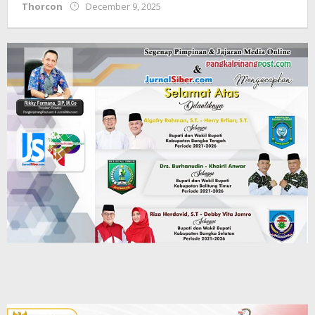
by
Thorcon
December 9, 2025
yopi
herwindo