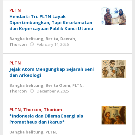
PLTN
Hendarti Tri: PLTN Layak
Dipertimbangkan, Tapi Keselamatan
dan Kepercayaan Publik Kunci Utama
Bangka belitung
,
Berita
,
Daerah
,
by
Thorcon
February 14, 2026
777
PLTN
Jejak Atom Mengungkap Sejarah Seni
dan Arkeologi
Bangka belitung
,
Berita Opini
,
PLTN
,
by
Thorcon
December 9, 2025
admin
PLTN
,
Thorcon
,
Thorium
*Indonesia dan Dilema Energi ala
Prometheus dan Ikarus*
Bangka belitung
,
PLTN
,