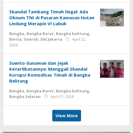
Skandal Tambang Timah Ilegal: Ada
Oknum TNI di Pusaran Kawasan Hutan
Lindung Merapin VI Lubuk
Bangka
,
Bangka Barat
,
Bangka belitung
,
Berita
,
Daerah
,
DKI Jakarta
April 22,
by
2024
Jurnalsiber
Suwito Gunawan dan Jejak
Keterlibatannya: Menggali Skandal
Korupsi Komoditas Timah di Bangka
Belitung
Bangka
,
Bangka Barat
,
Bangka belitung
,
by
Bangka Selatan
April 21, 2024
Jurnalsiber
View More