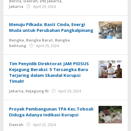
Berita
,
Daerah
,
DKI Jakarta
,
by
Jakarta
April 29, 2024
Jurnalsiber
Menuju Pilkada: Basit Cinda, Energi
Muda untuk Perubahan Pangkalpinang
Bangka
,
Bangka Barat
,
Bangka
by
belitung
April 29, 2024
Jurnalsiber
Tim Penyidik Direktorat JAM PIDSUS
Kejagung Beraksi: 5 Tersangka Baru
Terjaring dalam Skandal Korupsi
Timah!
by
Jakarta
,
Kejagung RI
April 29, 2024
Jurnalsiber
Proyek Pembangunan TPA Kec.Toboali
Diduga Adanya Indikasi Korupsi
by
Daerah
April 25, 2024
Jurnalsiber