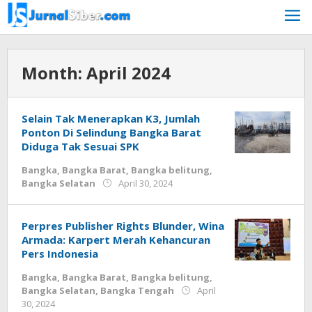
Skip
to
content
Month:
April 2024
Selain Tak Menerapkan K3, Jumlah
Ponton Di Selindung Bangka Barat
Diduga Tak Sesuai SPK
Bangka
,
Bangka Barat
,
Bangka belitung
,
by
Bangka Selatan
April 30, 2024
Jurnalsiber
Perpres Publisher Rights Blunder, Wina
Armada: Karpert Merah Kehancuran
Pers Indonesia
Bangka
,
Bangka Barat
,
Bangka belitung
,
Bangka Selatan
,
Bangka Tengah
April
by
30, 2024