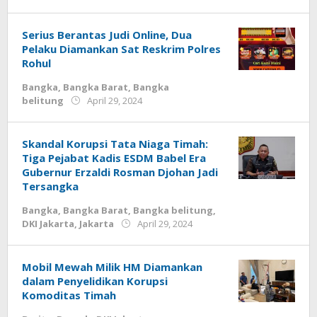
Jurnalsiber
Serius Berantas Judi Online, Dua
Pelaku Diamankan Sat Reskrim Polres
Rohul
Bangka
,
Bangka Barat
,
Bangka
by
belitung
April 29, 2024
Jurnalsiber
Skandal Korupsi Tata Niaga Timah:
Tiga Pejabat Kadis ESDM Babel Era
Gubernur Erzaldi Rosman Djohan Jadi
Tersangka
Bangka
,
Bangka Barat
,
Bangka belitung
,
by
DKI Jakarta
,
Jakarta
April 29, 2024
Jurnalsiber
Mobil Mewah Milik HM Diamankan
dalam Penyelidikan Korupsi
Komoditas Timah