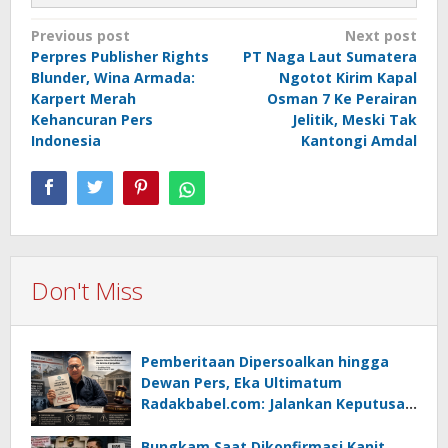
Post
Previous post
Next post
Perpres Publisher Rights
PT Naga Laut Sumatera
navigation
Blunder, Wina Armada:
Ngotot Kirim Kapal
Karpert Merah
Osman 7 Ke Perairan
Kehancuran Pers
Jelitik, Meski Tak
Indonesia
Kantongi Amdal
Don't Miss
Pemberitaan Dipersoalkan hingga
Dewan Pers, Eka Ultimatum
Radakbabel.com: Jalankan Keputusan
atau Tempuh Jalur Hukum
Bungkam Saat Dikonfirmasi Kanit