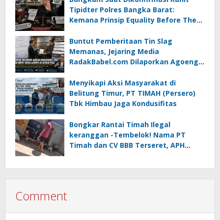
Tipidter Polres Bangka Barat:
Kemana Prinsip Equality Before The
Law?
Buntut Pemberitaan Tin Slag
Memanas, Jejaring Media
RadakBabel.com Dilaporkan Agoeng
Noegroho ke Dewan Pers
Menyikapi Aksi Masyarakat di
Belitung Timur, PT TIMAH (Persero)
Tbk Himbau Jaga Kondusifitas
Bongkar Rantai Timah Ilegal
keranggan -Tembelok! Nama PT
Timah dan CV BBB Terseret, APH
Didesak Jangan “Masuk Angin”!
Comment