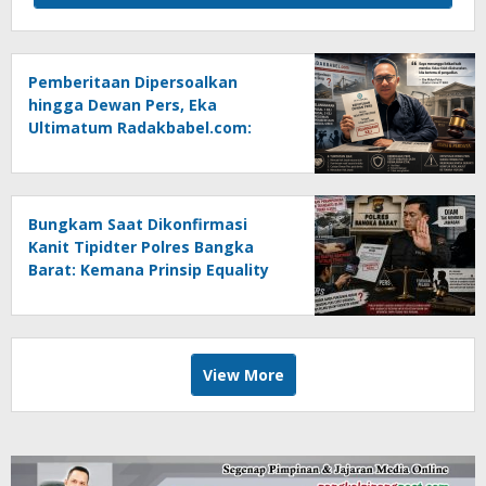
Pemberitaan Dipersoalkan
hingga Dewan Pers, Eka
Ultimatum Radakbabel.com:
Jalankan Keputusan atau
Tempuh Jalur Hukum
Bungkam Saat Dikonfirmasi
Kanit Tipidter Polres Bangka
Barat: Kemana Prinsip Equality
Before The Law?
View More