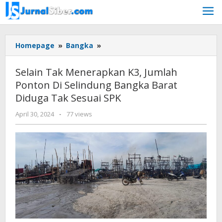
Skip
to
content
Selain
Homepage
»
Bangka
»
Tak
Menerapkan
Selain Tak Menerapkan K3, Jumlah
K3,
Ponton Di Selindung Bangka Barat
Jumlah
Diduga Tak Sesuai SPK
Ponton
Di
by
April 30, 2024
-
77 views
Selindung
Jurnalsiber
Bangka
Barat
Diduga
Tak
Sesuai
SPK