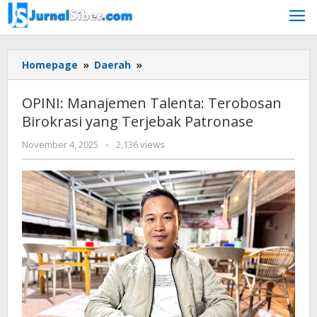
Skip
to
content
OPINI:
Homepage
»
Daerah
»
Manajemen
Talenta:
OPINI: Manajemen Talenta: Terobosan
Terobosan
Birokrasi yang Terjebak Patronase
Birokrasi
yang
by
November 4, 2025
-
2,136 views
Terjebak
777
Patronase