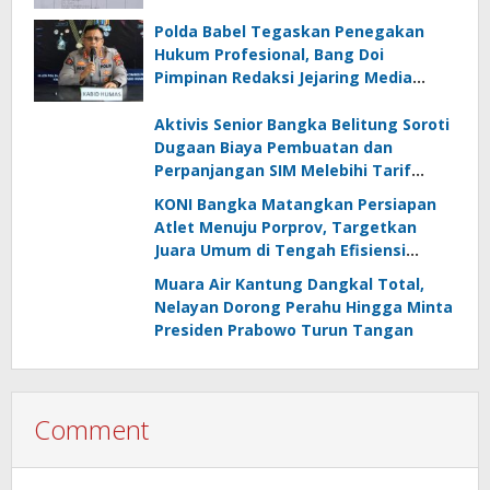
Polda Babel Tegaskan Penegakan
Hukum Profesional, Bang Doi
Pimpinan Redaksi Jejaring Media
Radak Disebut Dua Kali Tak Hadiri
Panggilan
Aktivis Senior Bangka Belitung Soroti
Dugaan Biaya Pembuatan dan
Perpanjangan SIM Melebihi Tarif
Resmi, Kapolres Bangka Beri
KONI Bangka Matangkan Persiapan
Tanggapan
Atlet Menuju Porprov, Targetkan
Juara Umum di Tengah Efisiensi
Anggaran
Muara Air Kantung Dangkal Total,
Nelayan Dorong Perahu Hingga Minta
Presiden Prabowo Turun Tangan
Comment