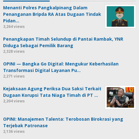
Menanti Polres Pangkalpinang Dalam
Penanganan Bripda RA Atas Dugaan Tindak
Pidan…
3,264 views
Penangkapan Timah Selundup di Pantai Rambak, YNR
Diduga Sebagai Pemilik Barang
2,328 views
OPINI — Bangka Go Digital: Mengukur Keberhasilan
Transformasi Digital Layanan Pu…
2,271 views
Kejaksaan Agung Periksa Dua Saksi Terkait
Dugaan Korupsi Tata Niaga Timah di PT …
2,204 views
OPINI: Manajemen Talenta: Terobosan Birokrasi yang
Terjebak Patronase
2,136 views