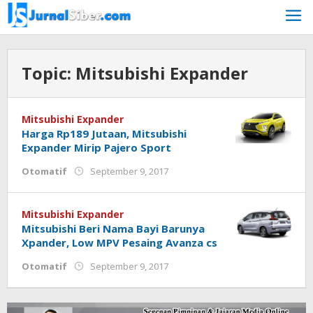
Skip
to
content
Topic:
Mitsubishi Expander
Mitsubishi Expander
Harga Rp189 Jutaan, Mitsubishi
Expander Mirip Pajero Sport
by
Otomatif
September 9, 2017
admin
Mitsubishi Expander
Mitsubishi Beri Nama Bayi Barunya
Xpander, Low MPV Pesaing Avanza cs
by
Otomatif
September 9, 2017
Jurnalsiber