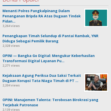
Menanti Polres Pangkalpinang Dalam
Penanganan Bripda RA Atas Dugaan Tindak
Pidan…
3,264 views
Penangkapan Timah Selundup di Pantai Rambak, YNR
Diduga Sebagai Pemilik Barang
2,328 views
OPINI — Bangka Go Digital: Mengukur Keberhasilan
Transformasi Digital Layanan Pu…
2,271 views
Kejaksaan Agung Periksa Dua Saksi Terkait
Dugaan Korupsi Tata Niaga Timah di PT …
2,204 views
OPINI: Manajemen Talenta: Terobosan Birokrasi yang
Terjebak Patronase
2,139 views