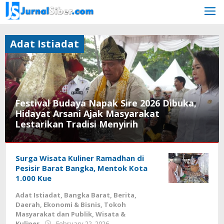
Skip
to
content
Adat Istiadat
Festival Budaya Napak Sire 2026 Dibuka,
Hidayat Arsani Ajak Masyarakat
Lestarikan Tradisi Menyirih
Adat
Istiadat
Surga Wisata Kuliner Ramadhan di
,
Bangka
Pesisir Barat Bangka, Mentok Kota
belitung
,
1.000 Kue
Berita
,
Adat Istiadat
,
Bangka Barat
,
Berita
,
Tokoh
Daerah
,
Ekonomi & Bisnis
,
Tokoh
Masyarakat
Masyarakat dan Publik
,
Wisata &
dan
by
Kuliner
February 22, 2026