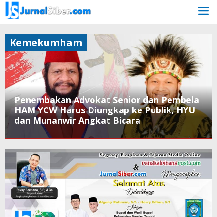
Skip
to
content
Kemekumham
Penembakan Advokat Senior dan Pembela
HAM YCW Harus Diungkap ke Publik, HYU
dan Munanwir Angkat Bicara
Kemekumham
,
Papua
July
25,
2024
by
Jurnalsiber