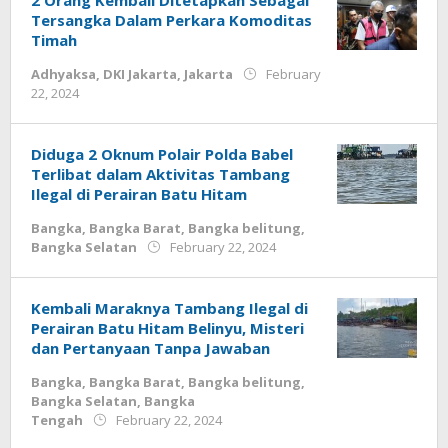
2 Orang Kembali Ditetapkan Sebagai
Tersangka Dalam Perkara Komoditas
Timah
Adhyaksa
,
DKI Jakarta
,
Jakarta
February
by
22, 2024
Jurnalsiber
Diduga 2 Oknum Polair Polda Babel
Terlibat dalam Aktivitas Tambang
Ilegal di Perairan Batu Hitam
Bangka
,
Bangka Barat
,
Bangka belitung
,
by
Bangka Selatan
February 22, 2024
Jurnalsiber
Kembali Maraknya Tambang Ilegal di
Perairan Batu Hitam Belinyu, Misteri
dan Pertanyaan Tanpa Jawaban
Bangka
,
Bangka Barat
,
Bangka belitung
,
Bangka Selatan
,
Bangka
by
Tengah
February 22, 2024
Jurnalsiber