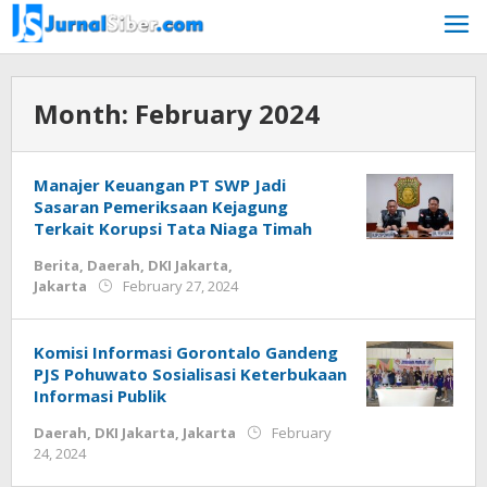
Skip
to
content
Month:
February 2024
Manajer Keuangan PT SWP Jadi
Sasaran Pemeriksaan Kejagung
Terkait Korupsi Tata Niaga Timah
Berita
,
Daerah
,
DKI Jakarta
,
by
Jakarta
February 27, 2024
Jurnalsiber
Komisi Informasi Gorontalo Gandeng
PJS Pohuwato Sosialisasi Keterbukaan
Informasi Publik
Daerah
,
DKI Jakarta
,
Jakarta
February
by
24, 2024
Jurnalsiber