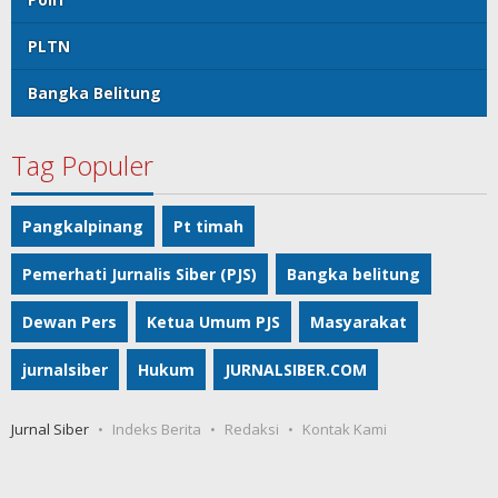
PLTN
Bangka Belitung
Tag Populer
Pangkalpinang
Pt timah
Pemerhati Jurnalis Siber (PJS)
Bangka belitung
Dewan Pers
Ketua Umum PJS
Masyarakat
jurnalsiber
Hukum
JURNALSIBER.COM
Jurnal Siber
Indeks Berita
Redaksi
Kontak Kami