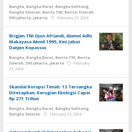
Bangka
,
Bangka Barat
,
Bangka belitung
,
Bangka Selatan
,
Barita TNI
,
Berita
,
Daerah
,
by
DKI Jakarta
,
Jakarta
February 23, 2024
Jurnalsiber
Brigjen TNI Djon Afriandi, Alumni Adhi
Makayasa Akmil 1995, Kini Jabat
Danjen Kopassus
Bangka
,
Bangka Barat
,
Barita TNI
,
Berita
,
Daerah
,
DKI Jakarta
,
Jakarta
February
by
23, 2024
Jurnalsiber
Skandal Korupsi Timah: 13 Tersangka
Ditetapkan, Kerugian Ekologis Capai
Rp 271 Triliun
Bangka
,
Bangka Barat
,
Bangka belitung
,
by
Bangka Selatan
February 23, 2024
Jurnalsiber