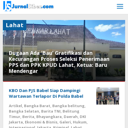
Skip
to
content
Lahat
Dugaan Ada ‘Bau’ Gratifikasi dan
Kecurangan Proses Seleksi Penerimaan
PPS dan PPK KPUD Lahat, Ketua: Baru
Mendengar
Lahat
April
16,
KBO Dan PJS Babel Siap Dampingi
2023
Wartawan Terlapor Di Polda Babel
by
Jurnalsiber
Artikel
,
Bangka Barat
,
Bangka belitung
,
Bangka Selatan
,
Barita TNI
,
Belitung
Timur
,
Berita
,
Bhayangkara
,
Daerah
,
DKI
Jakarta
,
Ekonomi & Bisnis
,
Galeri
,
Hukum
,
Internasional
,
Jakarta
,
Kriminal
,
Lahat
,