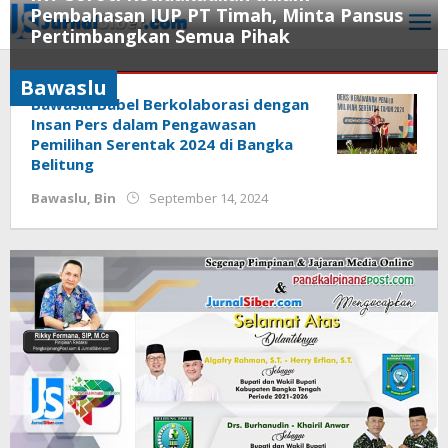
Skip
Pembahasan IUP PT Timah, Minta Pansus
to
Pertimbangkan Semua Pihak
content
Bawaslu
Bawaslu
October
21,
Bawaslu Babel Berkolaborasi dengan
2024
Insan Pers dalam Pengawasan
by
Pemilihan Serentak 2024 di Bangka
Jurnalsiber
Belitung
by
Bawaslu
,
Bin
September 14, 2024
Jurnalsiber