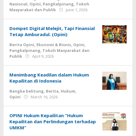
Nasional
,
Opini
,
Pangkalpinang
,
Tokoh
by
Masyarakat dan Publik
June 1, 2026
Budiyanto
Dompet Digital Melejit, Tapi Finansial
Tetap Amburadul. (Opini)
Berita Opini
,
Ekonomi & Bisnis
,
Opini
,
Pangkalpinang
,
Tokoh Masyarakat dan
by
Publik
April 9, 2026
Budiyanto
Menimbang Keadilan dalam Hukum
Kepailitan di Indonesia
Bangka belitung
,
Berita
,
Hukum
,
by
Opini
March 16, 2026
Budiyanto
OPINI Hukum Kepailitan “Hukum
Kepailitan dan Perlindungan terhadap
UMKM”