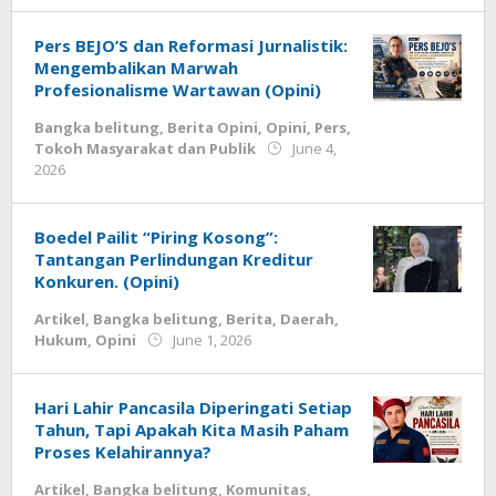
Budiyanto
Pers BEJO’S dan Reformasi Jurnalistik:
Mengembalikan Marwah
Profesionalisme Wartawan (Opini)
Bangka belitung
,
Berita Opini
,
Opini
,
Pers
,
Tokoh Masyarakat dan Publik
June 4,
by
2026
Budiyanto
Boedel Pailit “Piring Kosong”:
Tantangan Perlindungan Kreditur
Konkuren. (Opini)
Artikel
,
Bangka belitung
,
Berita
,
Daerah
,
by
Hukum
,
Opini
June 1, 2026
Budiyanto
Hari Lahir Pancasila Diperingati Setiap
Tahun, Tapi Apakah Kita Masih Paham
Proses Kelahirannya?
Artikel
,
Bangka belitung
,
Komunitas
,