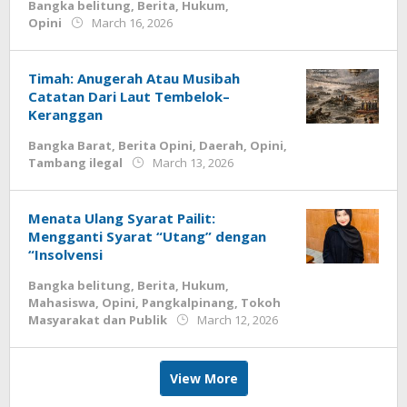
Bangka belitung
,
Berita
,
Hukum
,
by
Opini
March 16, 2026
Budiyanto
Timah: Anugerah Atau Musibah
Catatan Dari Laut Tembelok–
Keranggan
Bangka Barat
,
Berita Opini
,
Daerah
,
Opini
,
by
Tambang ilegal
March 13, 2026
Budiyanto
Menata Ulang Syarat Pailit:
Mengganti Syarat “Utang” dengan
“Insolvensi
Bangka belitung
,
Berita
,
Hukum
,
Mahasiswa
,
Opini
,
Pangkalpinang
,
Tokoh
by
Masyarakat dan Publik
March 12, 2026
Budiyanto
View More