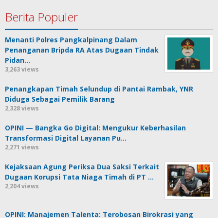
Berita Populer
Menanti Polres Pangkalpinang Dalam
Penanganan Bripda RA Atas Dugaan Tindak
Pidan…
3,263 views
Penangkapan Timah Selundup di Pantai Rambak, YNR
Diduga Sebagai Pemilik Barang
2,328 views
OPINI — Bangka Go Digital: Mengukur Keberhasilan
Transformasi Digital Layanan Pu…
2,271 views
Kejaksaan Agung Periksa Dua Saksi Terkait
Dugaan Korupsi Tata Niaga Timah di PT …
2,204 views
OPINI: Manajemen Talenta: Terobosan Birokrasi yang