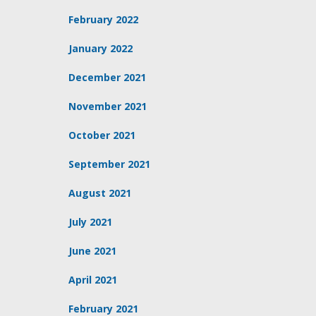
February 2022
January 2022
December 2021
November 2021
October 2021
September 2021
August 2021
July 2021
June 2021
April 2021
February 2021