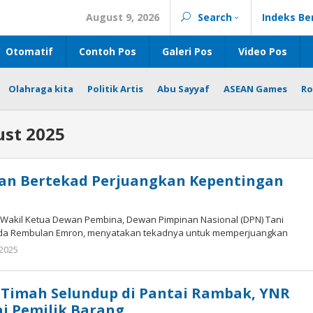
August 9, 2026
Search
Indeks Be
Otomatif
Contoh Pos
Galeri Pos
Video Pos
Olahraga kita
Politik Artis
Abu Sayyaf
ASEAN Games
Ro
st 2025
an Bertekad Perjuangkan Kepentingan
Wakil Ketua Dewan Pembina, Dewan Pimpinan Nasional (DPN) Tani
nda Rembulan Emron, menyatakan tekadnya untuk memperjuangkan
by
 2025
777
Timah Selundup di Pantai Rambak, YNR
i Pemilik Barang