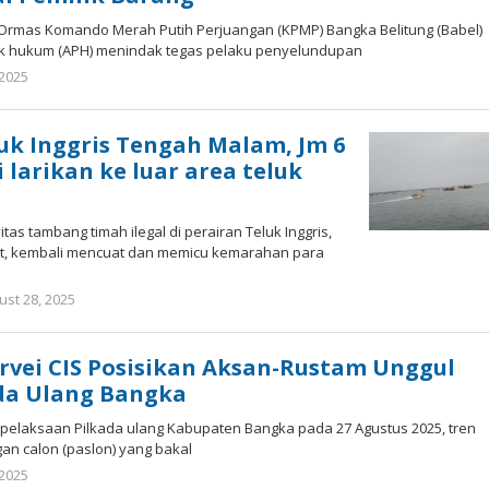
 Ormas Komando Merah Putih Perjuangan (KPMP) Bangka Belitung (Babel)
k hukum (APH) menindak tegas pelaku penyelundupan
by
 2025
777
luk Inggris Tengah Malam, Jm 6
 larikan ke luar area teluk
as tambang timah ilegal di perairan Teluk Inggris,
t, kembali mencuat dan memicu kemarahan para
by
ust 28, 2025
yopi
herwindo
urvei CIS Posisikan Aksan-Rustam Unggul
ada Ulang Bangka
laksaan Pilkada ulang Kabupaten Bangka pada 27 Agustus 2025, tren
gan calon (paslon) yang bakal
by
 2025