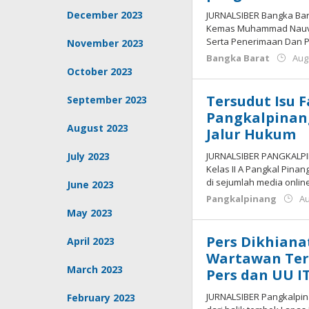
December 2023
JURNALSIBER Bangka Bar
Kemas Muhammad Nauval
Serta Penerimaan Dan 
November 2023
Bangka Barat
Aug
October 2023
Tersudut Isu 
September 2023
Pangkalpinan
August 2023
Jalur Hukum
July 2023
JURNALSIBER PANGKALPI
Kelas II A Pangkal Pina
di sejumlah media onli
June 2023
Pangkalpinang
Au
May 2023
Pers Dikhiana
April 2023
Wartawan Ter
March 2023
Pers dan UU I
JURNALSIBER Pangkalpi
February 2023