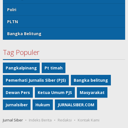
Polri
PLTN
Bangka Belitung
Tag Populer
Pangkalpinang
Pt timah
Pemerhati Jurnalis Siber (PJS)
Bangka belitung
Dewan Pers
Ketua Umum PJS
Masyarakat
jurnalsiber
Hukum
JURNALSIBER.COM
Jurnal Siber
Indeks Berita
Redaksi
Kontak Kami