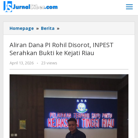
Skip
to
content
Aliran
Homepage
»
Berita
»
Dana
PI
Aliran Dana PI Rohil Disorot, INPEST
Rohil
Serahkan Bukti ke Kejati Riau
Disorot,
INPEST
by
April 13, 2026
-
23 views
Serahkan
Budiyanto
Bukti
ke
Kejati
Riau