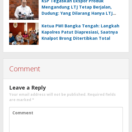
KSP Tegaskan Ekspor Produk
Mengandung LTJ Tetap Berjalan,
Dudung: Yang Dilarang Hanya LTJ
sebagai Produk Utama
Ketua PWI Bangka Tengah: Langkah
Kapolres Patut Diapresiasi, Saatnya
Knalpot Brong Ditertibkan Total
Comment
Leave a Reply
Your email address will not be published.
Required fields
are marked
*