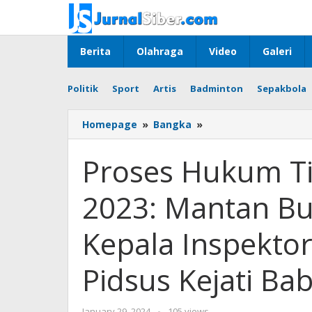
Skip
to
content
Berita
Olahraga
Video
Galeri
Politik
Sport
Artis
Badminton
Sepakbola
Proses
Homepage
»
Bangka
»
Hukum
Tindak
Proses Hukum Ti
Lanjuti
APBD
2023: Mantan Bu
2023:
Mantan
Bupati
Kepala Inspektor
Bangka
dan
Pidsus Kejati Bab
Kepala
Inspektorat
Jadi
by
January 29, 2024
-
105 views