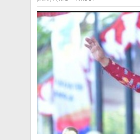
Sorotan
Jurnalsiber
Tim
Pidsus
Kejati
Babel