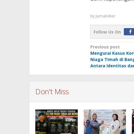
by
Jurnalsiber
Follow Us On
Post
Previous post
Mengurai Kasus Kor
navigation
Niaga Timah di Bang
Antara Identitas dan 
Don't Miss