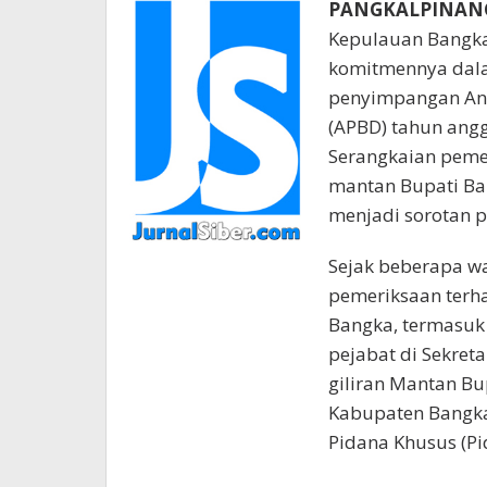
PANGKALPINANG, 
Kepulauan Bangka
komitmennya dal
penyimpangan Ang
(APBD) tahun ang
Serangkaian peme
mantan Bupati Ban
menjadi sorotan pu
Sejak beberapa wa
pemeriksaan terh
Bangka, termasuk
pejabat di Sekret
giliran Mantan Bu
Kabupaten Bangka,
Pidana Khusus (Pid