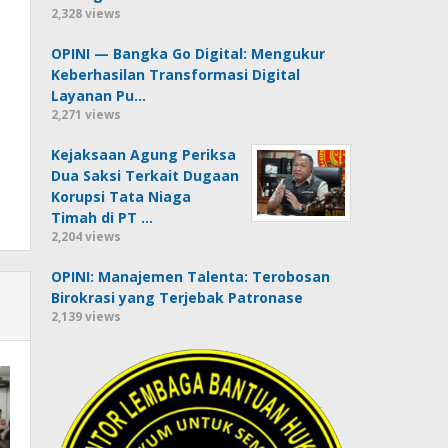
2,328 views
OPINI — Bangka Go Digital: Mengukur
Keberhasilan Transformasi Digital
Layanan Pu…
2,271 views
Kejaksaan Agung Periksa
Dua Saksi Terkait Dugaan
Korupsi Tata Niaga
Timah di PT …
2,204 views
OPINI: Manajemen Talenta: Terobosan
Birokrasi yang Terjebak Patronase
2,139 views