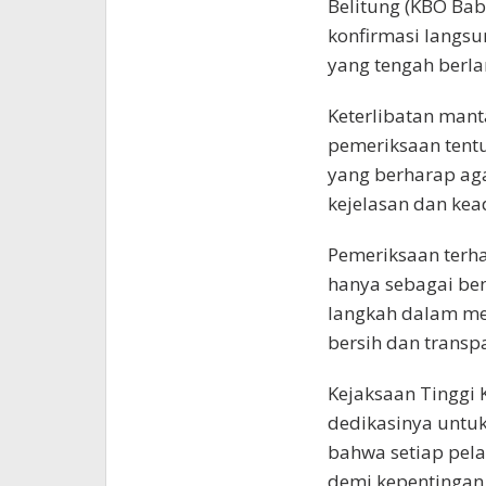
Belitung (KBO Ba
konfirmasi langsu
yang tengah berl
Keterlibatan mant
pemeriksaan tentu
yang berharap ag
kejelasan dan kead
Pemeriksaan terha
hanya sebagai ben
langkah dalam me
bersih dan transp
Kejaksaan Tinggi
dedikasinya untu
bahwa setiap pel
demi kepentingan 