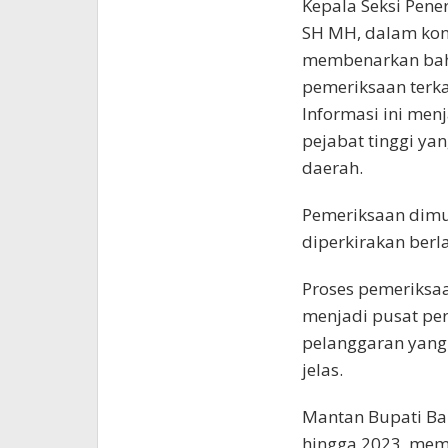
Kepala Seksi Pene
SH MH, dalam kon
membenarkan bah
pemeriksaan terk
Informasi ini men
pejabat tinggi y
daerah.
Pemeriksaan dimul
diperkirakan berl
Proses pemeriksaa
menjadi pusat pe
pelanggaran yang 
jelas.
Mantan Bupati Ba
hingga 2023, memi