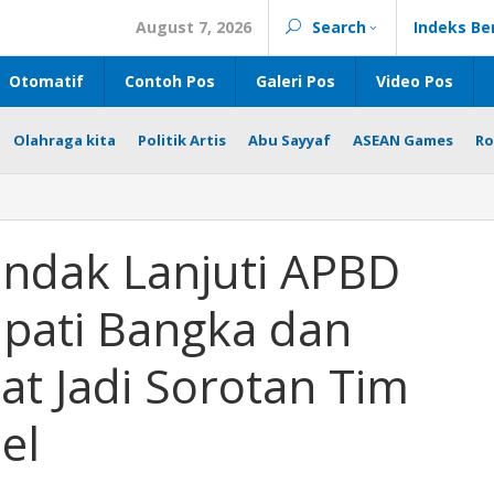
August 7, 2026
Search
Indeks Be
Otomatif
Contoh Pos
Galeri Pos
Video Pos
Olahraga kita
Politik Artis
Abu Sayyaf
ASEAN Games
Ro
ndak Lanjuti APBD
pati Bangka dan
at Jadi Sorotan Tim
el