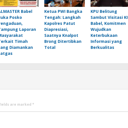
ALMASTER Babel
Ketua PWI Bangka
KPU Belitung
Buka Posko
Tengah: Langkah
Sambut Visitasi KI
Pengaduan,
Kapolres Patut
Babel, Komitmen
Tampung Laporan
Diapresiasi,
Wujudkan
Masyarakat
Saatnya Knalpot
Keterbukaan
Terkait Timah
Brong Ditertibkan
Informasi yang
yang Diamankan
Total
Berkualitas
Satgas
fields are marked
*