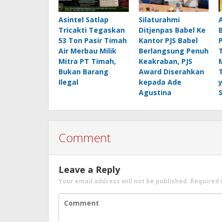
Asintel Satlap
Silaturahmi
Tricakti Tegaskan
Ditjenpas Babel Ke
53 Ton Pasir Timah
Kantor PJS Babel
Air Merbau Milik
Berlangsung Penuh
Mitra PT Timah,
Keakraban, PJS
Bukan Barang
Award Diserahkan
Ilegal
kepada Ade
Agustina
Comment
Leave a Reply
Your email address will not be published.
Required 