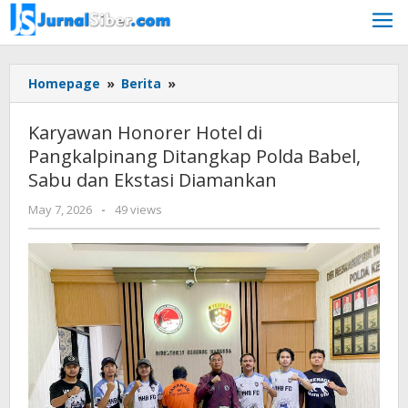
Skip
to
content
Karyawan
Homepage
»
Berita
»
Honorer
Hotel
Karyawan Honorer Hotel di
di
Pangkalpinang Ditangkap Polda Babel,
Pangkalpinang
Sabu dan Ekstasi Diamankan
Ditangkap
Polda
by
May 7, 2026
-
49 views
Babel,
Budiyanto
Sabu
dan
Ekstasi
Diamankan