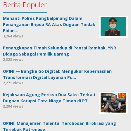
Berita Populer
Menanti Polres Pangkalpinang Dalam
Penanganan Bripda RA Atas Dugaan Tindak
Pidan…
3,264 views
Penangkapan Timah Selundup di Pantai Rambak, YNR
Diduga Sebagai Pemilik Barang
2,328 views
OPINI — Bangka Go Digital: Mengukur Keberhasilan
Transformasi Digital Layanan Pu…
2,271 views
Kejaksaan Agung Periksa Dua Saksi Terkait
Dugaan Korupsi Tata Niaga Timah di PT …
2,204 views
OPINI: Manajemen Talenta: Terobosan Birokrasi yang
Terjebak Patronase