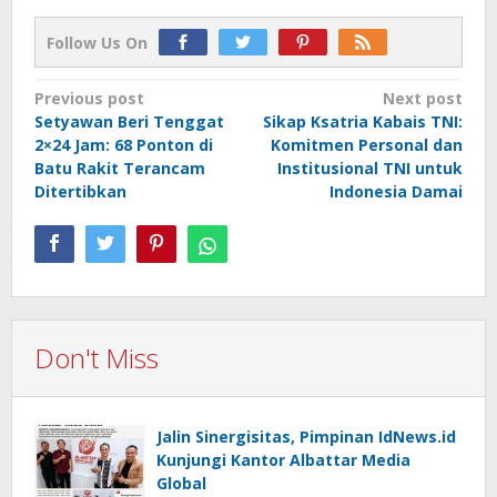
Follow Us On
Post
Previous post
Next post
Setyawan Beri Tenggat
Sikap Ksatria Kabais TNI:
navigation
2×24 Jam: 68 Ponton di
Komitmen Personal dan
Batu Rakit Terancam
Institusional TNI untuk
Ditertibkan
Indonesia Damai
Don't Miss
Jalin Sinergisitas, Pimpinan IdNews.id
Kunjungi Kantor Albattar Media
Global