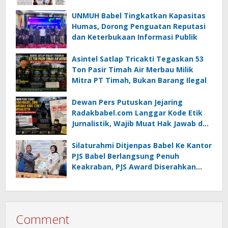
UNMUH Babel Tingkatkan Kapasitas
Humas, Dorong Penguatan Reputasi
dan Keterbukaan Informasi Publik
Asintel Satlap Tricakti Tegaskan 53
Ton Pasir Timah Air Merbau Milik
Mitra PT Timah, Bukan Barang Ilegal
Dewan Pers Putuskan Jejaring
Radakbabel.com Langgar Kode Etik
Jurnalistik, Wajib Muat Hak Jawab dan
Minta Maaf
Silaturahmi Ditjenpas Babel Ke Kantor
PJS Babel Berlangsung Penuh
Keakraban, PJS Award Diserahkan
kepada Ade Agustina
Comment