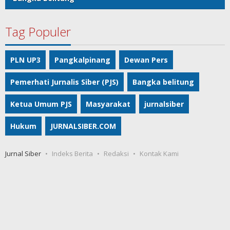
Tag Populer
PLN UP3
Pangkalpinang
Dewan Pers
Pemerhati Jurnalis Siber (PJS)
Bangka belitung
Ketua Umum PJS
Masyarakat
jurnalsiber
Hukum
JURNALSIBER.COM
Jurnal Siber
Indeks Berita
Redaksi
Kontak Kami