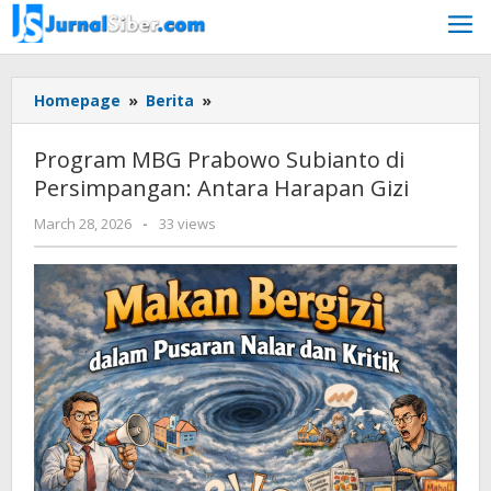
Skip
to
content
Program
Homepage
»
Berita
»
MBG
Prabowo
Program MBG Prabowo Subianto di
Subianto
Persimpangan: Antara Harapan Gizi
di
Persimpangan:
by
March 28, 2026
-
33 views
Antara
Budiyanto
Harapan
Gizi