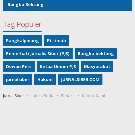
Bangka Belitung
Tag Populer
Pangkalpinang
Pt timah
Pemerhati Jurnalis Siber (PJS)
Bangka belitung
Dewan Pers
Ketua Umum PJS
Masyarakat
jurnalsiber
Hukum
JURNALSIBER.COM
Jurnal Siber
Indeks Berita
Redaksi
Kontak Kami