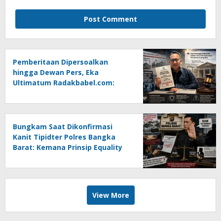
Pemberitaan Dipersoalkan
hingga Dewan Pers, Eka
Ultimatum Radakbabel.com:
Jalankan Keputusan atau
Tempuh Jalur Hukum
Bungkam Saat Dikonfirmasi
Kanit Tipidter Polres Bangka
Barat: Kemana Prinsip Equality
Before The Law?
View More