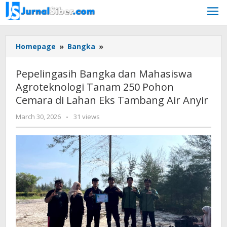
Skip
to
content
Pepelingasih
Homepage
»
Bangka
»
Bangka
dan
Pepelingasih Bangka dan Mahasiswa
Mahasiswa
Agroteknologi Tanam 250 Pohon
Agroteknologi
Cemara di Lahan Eks Tambang Air Anyir
Tanam
250
by
March 30, 2026
-
31 views
Pohon
Budiyanto
Cemara
di
Lahan
Eks
Tambang
Air
Anyir