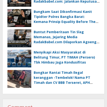
Radakbabel.com: Jalankan Keputusan
atau Tempuh Jalur Hukum
Bungkam Saat Dikonfirmasi Kanit
Tipidter Polres Bangka Barat:
Kemana Prinsip Equality Before The
Law?
Buntut Pemberitaan Tin Slag
Memanas, Jejaring Media
RadakBabel.com Dilaporkan Agoeng
Noegroho ke Dewan Pers
Menyikapi Aksi Masyarakat di
Belitung Timur, PT TIMAH (Persero)
Tbk Himbau Jaga Kondusifitas
Bongkar Rantai Timah Ilegal
keranggan -Tembelok! Nama PT
Timah dan CV BBB Terseret, APH
Didesak Jangan “Masuk Angin”!