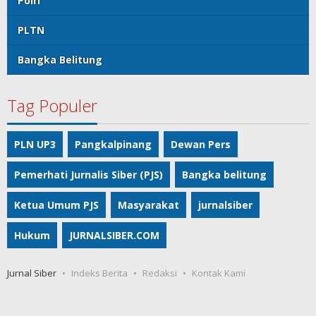
Polri
PLTN
Bangka Belitung
Tag Populer
PLN UP3
Pangkalpinang
Dewan Pers
Pemerhati Jurnalis Siber (PJS)
Bangka belitung
Ketua Umum PJS
Masyarakat
jurnalsiber
Hukum
JURNALSIBER.COM
Jurnal Siber
Indeks Berita
Redaksi
Kontak Kami