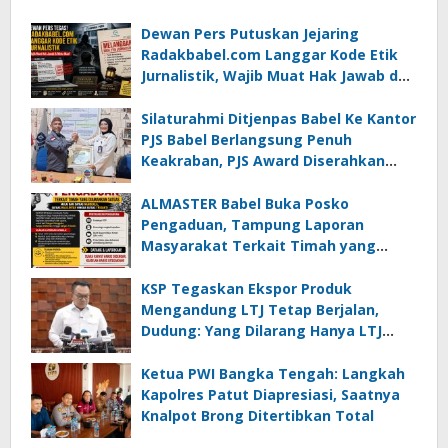
Dewan Pers Putuskan Jejaring
Radakbabel.com Langgar Kode Etik
Jurnalistik, Wajib Muat Hak Jawab dan
Minta Maaf
Silaturahmi Ditjenpas Babel Ke Kantor
PJS Babel Berlangsung Penuh
Keakraban, PJS Award Diserahkan
kepada Ade Agustina
ALMASTER Babel Buka Posko
Pengaduan, Tampung Laporan
Masyarakat Terkait Timah yang
Diamankan Satgas
KSP Tegaskan Ekspor Produk
Mengandung LTJ Tetap Berjalan,
Dudung: Yang Dilarang Hanya LTJ
sebagai Produk Utama
Ketua PWI Bangka Tengah: Langkah
Kapolres Patut Diapresiasi, Saatnya
Knalpot Brong Ditertibkan Total