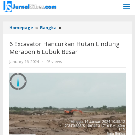
Skip
to
content
6
Homepage
»
Bangka
»
Excavator
Hancurkan
6 Excavator Hancurkan Hutan Lindung
Hutan
Merapen 6 Lubuk Besar
Lindung
Merapen
by
January 16, 2024
-
93 views
6
Jurnalsiber
Lubuk
Besar