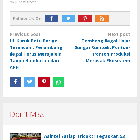
by
Jurnalsiber
Follow Us On
Post
Previous post
Next post
HL Kuruk Batu Beriga
Tambang Ilegal Hajar
navigation
Terancam: Penambang
Sungai Rumpak: Ponton-
Ilegal Terus Merajalela
Ponton Produksi
Tanpa Hambatan dari
Merusak Ekosistem
APH
Don't Miss
Asintel Satlap Tricakti Tegaskan 53