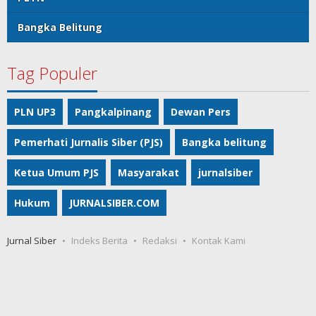
Bangka Belitung
Tag Populer
PLN UP3
Pangkalpinang
Dewan Pers
Pemerhati Jurnalis Siber (PJS)
Bangka belitung
Ketua Umum PJS
Masyarakat
jurnalsiber
Hukum
JURNALSIBER.COM
Jurnal Siber
Indeks Berita
Redaksi
Kontak Kami