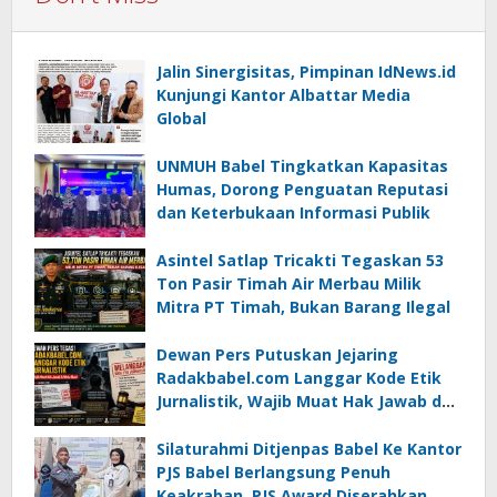
Jalin Sinergisitas, Pimpinan IdNews.id
Kunjungi Kantor Albattar Media
Global
UNMUH Babel Tingkatkan Kapasitas
Humas, Dorong Penguatan Reputasi
dan Keterbukaan Informasi Publik
Asintel Satlap Tricakti Tegaskan 53
Ton Pasir Timah Air Merbau Milik
Mitra PT Timah, Bukan Barang Ilegal
Dewan Pers Putuskan Jejaring
Radakbabel.com Langgar Kode Etik
Jurnalistik, Wajib Muat Hak Jawab dan
Minta Maaf
Silaturahmi Ditjenpas Babel Ke Kantor
PJS Babel Berlangsung Penuh
Keakraban, PJS Award Diserahkan