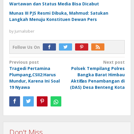
Wartawan dan Status Media Bisa Dicabut
Munas III PJS Resmi Dibuka, Mahmud: Satukan
Langkah Menuju Konstituen Dewan Pers
by
Jurnalsiber
Follow Us On
Post
Previous post
Next post
Tragedi Pertamina
Polsek Tempilang Polres
navigation
Plumpang,CSII2:Harus
Bangka Barat Himbau
Mundur, Karena Ini Soal
Aktifitas Penambangan di
19 Nyawa
(DAS) Desa Benteng Kota
Don't Miss