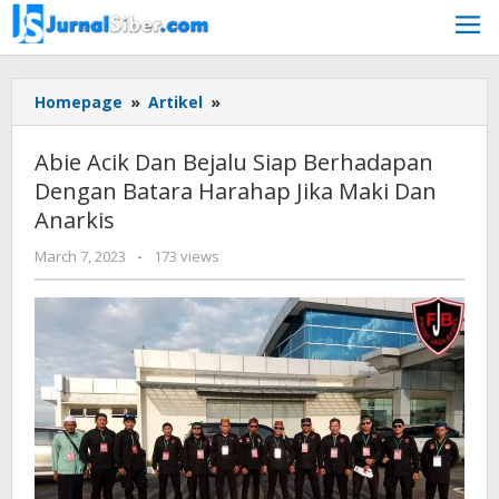
Skip
to
content
Abie
Homepage
»
Artikel
»
Acik
Dan
Abie Acik Dan Bejalu Siap Berhadapan
Bejalu
Dengan Batara Harahap Jika Maki Dan
Siap
Anarkis
Berhadapan
Dengan
by
March 7, 2023
-
173 views
Batara
Jurnalsiber
Harahap
Jika
Maki
Dan
Anarkis