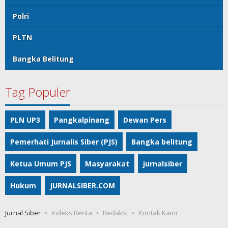
Polri
PLTN
Bangka Belitung
Tag Populer
PLN UP3
Pangkalpinang
Dewan Pers
Pemerhati Jurnalis Siber (PJS)
Bangka belitung
Ketua Umum PJS
Masyarakat
jurnalsiber
Hukum
JURNALSIBER.COM
Jurnal Siber
Indeks Berita
Redaksi
Kontak Kami