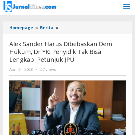
Skip
to
content
Alek
Homepage
»
Berita
»
Sander
Harus
Alek Sander Harus Dibebaskan Demi
Dibebaskan
Hukum, Dr YK: Penyidik Tak Bisa
Demi
Lengkapi Petunjuk JPU
Hukum,
Dr
by
April 24, 2023
-
57 views
YK:
Jurnalsiber
Penyidik
Tak
Bisa
Lengkapi
Petunjuk
JPU