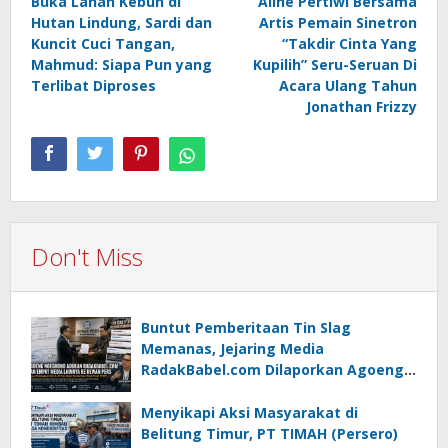
Buka Lahan Kebun di
Aline Pertiwi Bersama
navigation
Hutan Lindung, Sardi dan
Artis Pemain Sinetron
Kuncit Cuci Tangan,
“Takdir Cinta Yang
Mahmud: Siapa Pun yang
Kupilih” Seru-Seruan Di
Terlibat Diproses
Acara Ulang Tahun
Jonathan Frizzy
Don't Miss
Buntut Pemberitaan Tin Slag
Memanas, Jejaring Media
RadakBabel.com Dilaporkan Agoeng
Noegroho ke Dewan Pers
Menyikapi Aksi Masyarakat di
Belitung Timur, PT TIMAH (Persero)