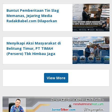
Buntut Pemberitaan Tin Slag
Memanas, Jejaring Media
RadakBabel.com Dilaporkan
Agoeng Noegroho ke Dewan
Pers
Menyikapi Aksi Masyarakat di
Belitung Timur, PT TIMAH
(Persero) Tbk Himbau Jaga
Kondusifitas
View More