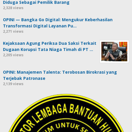
Diduga Sebagai Pemilik Barang
2,328 views
OPINI — Bangka Go Digital: Mengukur Keberhasilan
Transformasi Digital Layanan Pu…
2,271 views
Kejaksaan Agung Periksa Dua Saksi Terkait
Dugaan Korupsi Tata Niaga Timah di PT …
2,205 views
OPINI: Manajemen Talenta: Terobosan Birokrasi yang
Terjebak Patronase
2,139 views