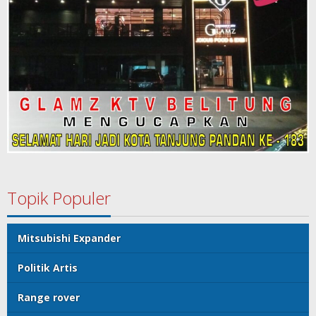
Topik Populer
Mitsubishi Expander
Politik Artis
Range rover