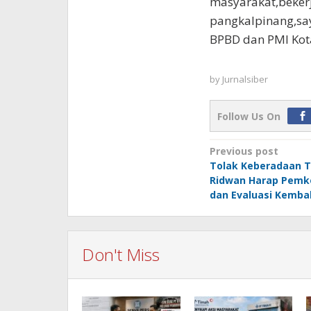
masyarakat,beker
pangkalpinang,sa
BPBD dan PMI Kot
by
Jurnalsiber
Follow Us On
Post
Previous post
Tolak Keberadaan T
navigation
Ridwan Harap Pemk
dan Evaluasi Kembal
Don't Miss