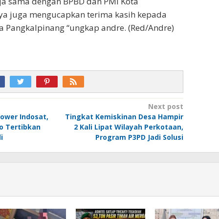
ja sama dengan BPBD dan PMI Kota
ya juga mengucapkan terima kasih kepada
a Pangkalpinang “ungkap andre. (Red/Andre)
Next post
ower Indosat,
Tingkat Kemiskinan Desa Hampir
o Tertibkan
2 Kali Lipat Wilayah Perkotaan,
i
Program P3PD Jadi Solusi