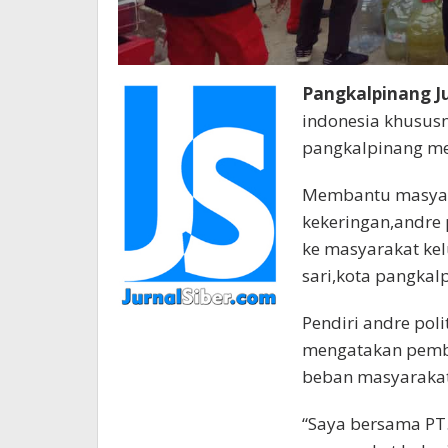
Pangkalpinang Ju
indonesia khususn
pangkalpinang men
Membantu masyar
kekeringan,andre p
ke masyarakat ke
sari,kota pangkal
Pendiri andre poli
mengatakan pemba
beban masyarakat
“Saya bersama PT.