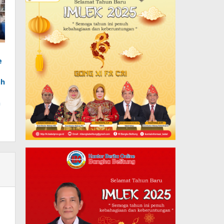
e
uh
n