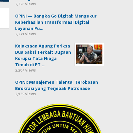
2,328 views
OPINI — Bangka Go Digital: Mengukur
Keberhasilan Transformasi Digital
Layanan Pu…
2,271 views
Kejaksaan Agung Periksa
Dua Saksi Terkait Dugaan
Korupsi Tata Niaga
Timah di PT …
2,204 views
OPINI: Manajemen Talenta: Terobosan
Birokrasi yang Terjebak Patronase
2,139 views