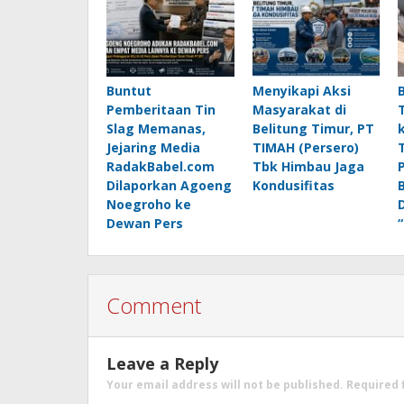
Buntut
Menyikapi Aksi
Pemberitaan Tin
Masyarakat di
Slag Memanas,
Belitung Timur, PT
Jejaring Media
TIMAH (Persero)
RadakBabel.com
Tbk Himbau Jaga
Dilaporkan Agoeng
Kondusifitas
Noegroho ke
Dewan Pers
Comment
Leave a Reply
Your email address will not be published.
Required 