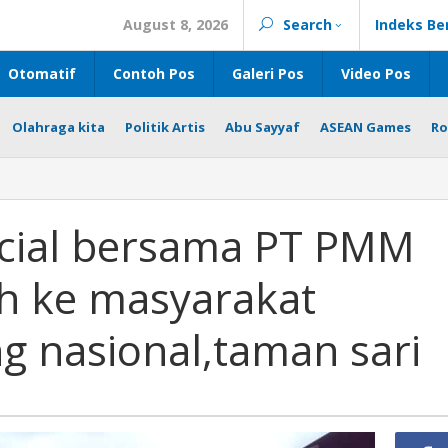
August 8, 2026
Search
Indeks Be
Otomatif
Contoh Pos
Galeri Pos
Video Pos
Olahraga kita
Politik Artis
Abu Sayyaf
ASEAN Games
Ro
ficial bersama PT PMM
ih ke masyarakat
g nasional,taman sari