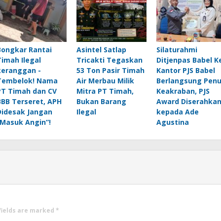
Bongkar Rantai
Asintel Satlap
Silaturahmi
Timah Ilegal
Tricakti Tegaskan
Ditjenpas Babel K
keranggan -
53 Ton Pasir Timah
Kantor PJS Babel
Tembelok! Nama
Air Merbau Milik
Berlangsung Pen
PT Timah dan CV
Mitra PT Timah,
Keakraban, PJS
BBB Terseret, APH
Bukan Barang
Award Diserahka
Didesak Jangan
Ilegal
kepada Ade
“Masuk Angin”!
Agustina
fields are marked
*