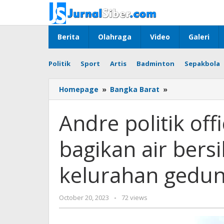
Skip
to
content
Berita
Olahraga
Video
Galeri
Politik
Sport
Artis
Badminton
Sepakbola
Andre
Homepage
»
Bangka Barat
»
politik
official
Andre politik of
bersama
PT
bagikan air bers
PMM
bagikan
air
kelurahan gedun
bersih
ke
masyarakat
by
October 20, 2023
-
72 views
kelurahan
Jurnalsiber
gedung