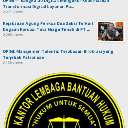
OPINI — Bangka Go Digital: Mengukur Keberhasilan
Transformasi Digital Layanan Pu…
2,271 views
Kejaksaan Agung Periksa Dua Saksi Terkait
Dugaan Korupsi Tata Niaga Timah di PT …
2,205 views
OPINI: Manajemen Talenta: Terobosan Birokrasi yang
Terjebak Patronase
2,139 views