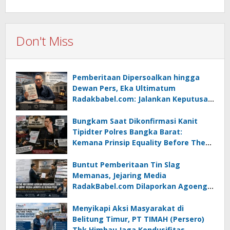
Don't Miss
Pemberitaan Dipersoalkan hingga
Dewan Pers, Eka Ultimatum
Radakbabel.com: Jalankan Keputusan
atau Tempuh Jalur Hukum
Bungkam Saat Dikonfirmasi Kanit
Tipidter Polres Bangka Barat:
Kemana Prinsip Equality Before The
Law?
Buntut Pemberitaan Tin Slag
Memanas, Jejaring Media
RadakBabel.com Dilaporkan Agoeng
Noegroho ke Dewan Pers
Menyikapi Aksi Masyarakat di
Belitung Timur, PT TIMAH (Persero)
Tbk Himbau Jaga Kondusifitas