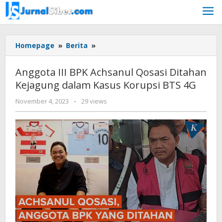
Skip
to
content
Anggota
Homepage
»
Berita
»
III
BPK
Anggota III BPK Achsanul Qosasi Ditahan
Achsanul
Kejagung dalam Kasus Korupsi BTS 4G
Qosasi
Ditahan
by
November 4, 2023
-
29 views
Kejagung
Jurnalsiber
dalam
Kasus
Korupsi
BTS
4G