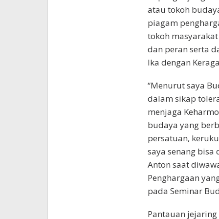
atau tokoh buday
piagam pengharga
tokoh masyarakat 
dan peran serta 
Ika dengan Kerag
“Menurut saya Bud
dalam sikap toler
menjaga Keharmon
budaya yang berb
persatuan, keruk
saya senang bisa 
Anton saat diwaw
Penghargaan yang
pada Seminar Bud
Pantauan jejaring