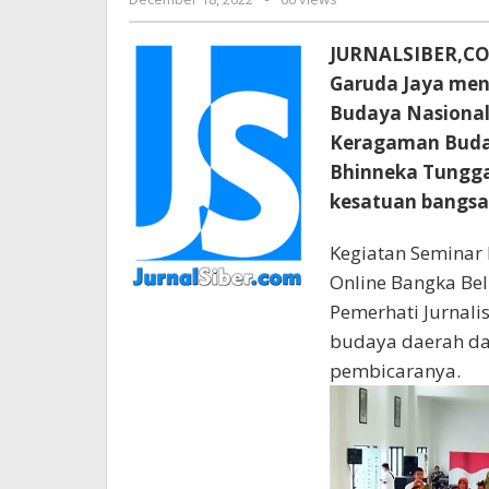
BAKAL
Jurnalsiber
PERADABAN
TERTINGGI
JURNALSIBER,COM
SEJAK
Garuda Jaya men
DULU
Budaya Nasional
Keragaman Buda
Bhinneka Tungga
kesatuan bangsa
Kegiatan Seminar B
Online Bangka Bel
Pemerhati Jurnalis
budaya daerah da
pembicaranya.