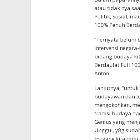
atau tidak nya sa
Politik, Sosial, m
100% Penuh Berdau
“Ternyata belum b
intervensi negara
bidang budaya ki
Berdaulat Full 10
Anton.
Lanjutnya, “untuk
budayawan dan to
mengokohkan, mem
tradisi budaya da
Genius yang menja
Unggul, y8g sudah
moyang kita dulu