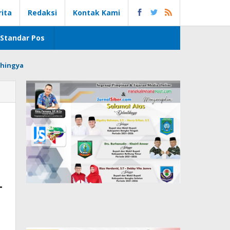
rita
Redaksi
Kontak Kami
Standar Pos
hingya
L