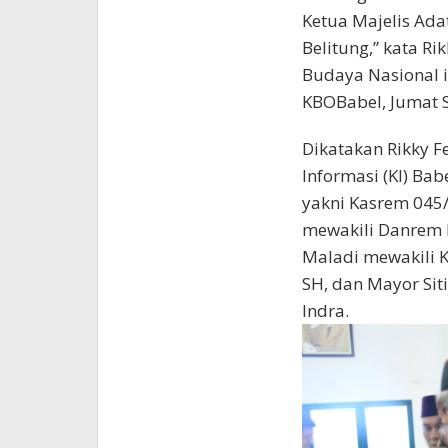
Ketua Majelis Ad
Belitung,” kata Ri
Budaya Nasional i
KBOBabel, Jumat S
Dikatakan Rikky F
Informasi (KI) Bab
yakni Kasrem 045
mewakili Danrem 
Maladi mewakili Ka
SH, dan Mayor Sit
Indra.