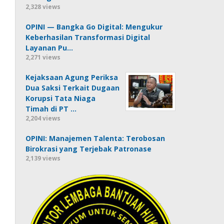
2,328 views
OPINI — Bangka Go Digital: Mengukur
Keberhasilan Transformasi Digital
Layanan Pu…
2,271 views
Kejaksaan Agung Periksa
Dua Saksi Terkait Dugaan
Korupsi Tata Niaga
Timah di PT …
2,204 views
OPINI: Manajemen Talenta: Terobosan
Birokrasi yang Terjebak Patronase
2,139 views