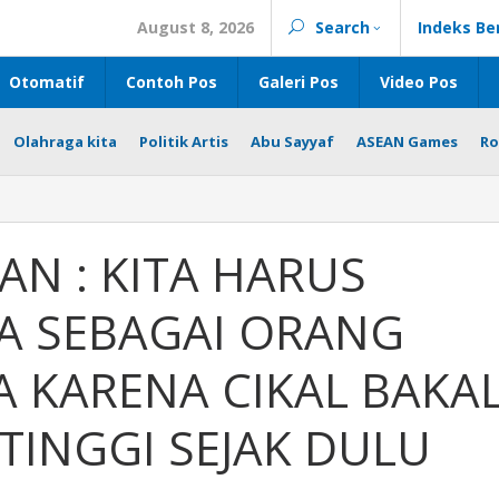
August 8, 2026
Search
Indeks Be
Otomatif
Contoh Pos
Galeri Pos
Video Pos
Olahraga kita
Politik Artis
Abu Sayyaf
ASEAN Games
Ro
N : KITA HARUS
A SEBAGAI ORANG
A KARENA CIKAL BAKA
TINGGI SEJAK DULU