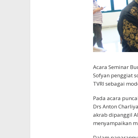
Acara Seminar Bu
Sofyan penggiat s
TVRI sebagai mode
Pada acara puncak 
Drs Anton Charli
akrab dipanggil 
menyampaikan mat
Dalam paparanny