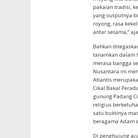
pakaian tradisi, 
yang outputnya bi
royong, rasa kekel
antar sesama,” aj
Bahkan ditegaska
tanamkan dalam ha
merasa bangga se
Nusantara ini men
Atlantis merupak
Cikal Bakal Perad
gunung Padang Ci
religius berketuh
satu buktinya mas
beragama Adam s
Di penghujung aca