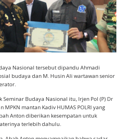
daya Nasional tersebut dipandu Ahmadi
osial budaya dan M. Husin Ali wartawan senior
rator.
Seminar Budaya Nasional itu, Irjen Pol (P) Dr
yan MPKN mantan Kadiv HUMAS POLRI yang
Abah Anton diberikan kesempatan untuk
erinya terlebih dahulu.
a, Abah Anton menyampaikan bahwa sadar