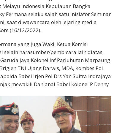
at Melayu Indonesia Kepulauan Bangka
kky Fermana selaku salah satu inisiator Seminar
ni, saat diwawancara oleh jejaring media
ore (16/12/2022).
ermana yang juga Wakil Ketua Komisi
el selain narasumber/pembicara lain diatas,
/Garuda Jaya Kolonel Inf Parluhutan Marpaung
Brigjen TNI Ujang Darwis, MDA, Kombes Pol
polda Babel Irjen Pol Drs Yan Sultra Indrajaya
injak mewakili Danlanal Babel Kolonel P Denny