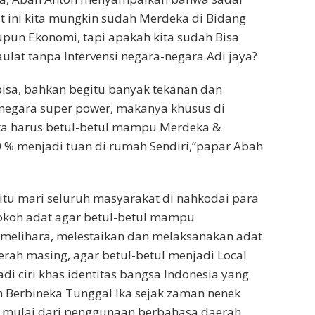
at ini kita mungkin sudah Merdeka di Bidang
aupun Ekonomi, tapi apakah kita sudah Bisa
lat tanpa Intervensi negara-negara Adi jaya?
isa, bahkan begitu banyak tekanan dan
-negara super power, makanya khusus di
ta harus betul-betul mampu Merdeka &
0 % menjadi tuan di rumah Sendiri,”papar Abah
 itu mari seluruh masyarakat di nahkodai para
koh adat agar betul-betul mampu
elihara, melestaikan dan melaksanakan adat
erah masing, agar betul-betul menjadi Local
di ciri khas identitas bangsa Indonesia yang
 Berbineka Tunggal Ika sejak zaman nenek
, mulai dari penggunaan berbahasa daerah,