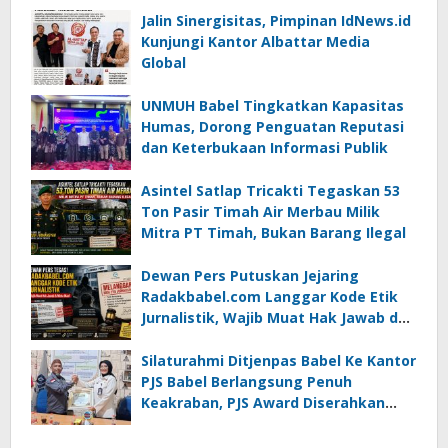
Jalin Sinergisitas, Pimpinan IdNews.id
Kunjungi Kantor Albattar Media
Global
UNMUH Babel Tingkatkan Kapasitas
Humas, Dorong Penguatan Reputasi
dan Keterbukaan Informasi Publik
Asintel Satlap Tricakti Tegaskan 53
Ton Pasir Timah Air Merbau Milik
Mitra PT Timah, Bukan Barang Ilegal
Dewan Pers Putuskan Jejaring
Radakbabel.com Langgar Kode Etik
Jurnalistik, Wajib Muat Hak Jawab dan
Minta Maaf
Silaturahmi Ditjenpas Babel Ke Kantor
PJS Babel Berlangsung Penuh
Keakraban, PJS Award Diserahkan
kepada Ade Agustina