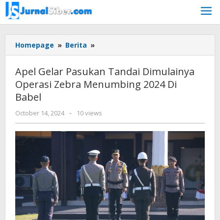
Skip
to
content
Apel
Homepage
»
Berita
»
Gelar
Pasukan
Apel Gelar Pasukan Tandai Dimulainya
Tandai
Operasi Zebra Menumbing 2024 Di
Dimulainya
Babel
Operasi
Zebra
by
October 14, 2024
-
10 views
Menumbing
Jurnalsiber
2024
Di
Babel