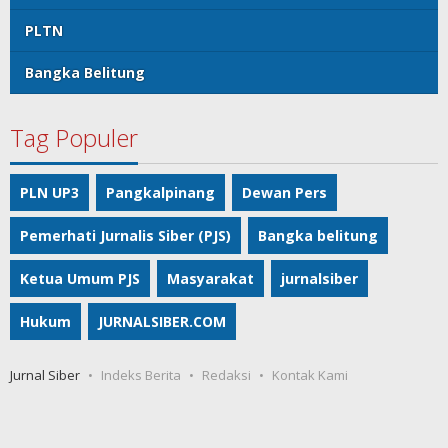
PLTN
Bangka Belitung
Tag Populer
PLN UP3
Pangkalpinang
Dewan Pers
Pemerhati Jurnalis Siber (PJS)
Bangka belitung
Ketua Umum PJS
Masyarakat
jurnalsiber
Hukum
JURNALSIBER.COM
Jurnal Siber
Indeks Berita
Redaksi
Kontak Kami