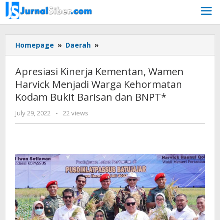
Skip
to
content
Apresiasi
Homepage
»
Daerah
»
Kinerja
Kementan,
Apresiasi Kinerja Kementan, Wamen
Wamen
Harvick Menjadi Warga Kehormatan
Harvick
Kodam Bukit Barisan dan BNPT*
Menjadi
Warga
by
July 29, 2022
-
22 views
Kehormatan
Jurnalsiber
Kodam
Bukit
Barisan
dan
BNPT*