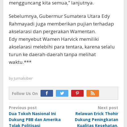
mengguncang kita semua,” lanjutnya.
Sebelumnya, Gubermur Sumatera Utara Edy
Rahmayadi juga memberikan pujian terhadap
akselarasi dan pergerakan Wamentan.
Edy menyebut Wamen Harvick memiliki
akselarasi melebihi para tentara, karena selalu
turun ke daerah-daerah tanpa melihat
waktu.***
by
Jurnalsiber
Follow Us On
Post
Previous post
Next post
Dua Tokoh Nasional Ini
Relawan Erick Thohir
navigation
Dukung PBB dan Amerika
Dukung Peningkatan
Tolak Politisasi
Kualitas Kesehatan,