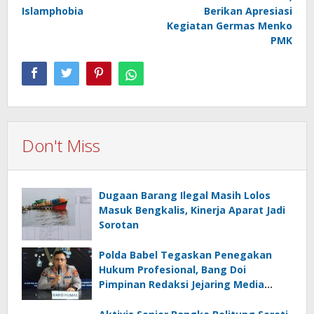
Islamphobia
Berikan Apresiasi
Kegiatan Germas Menko
PMK
Don't Miss
Dugaan Barang Ilegal Masih Lolos
Masuk Bengkalis, Kinerja Aparat Jadi
Sorotan
Polda Babel Tegaskan Penegakan
Hukum Profesional, Bang Doi
Pimpinan Redaksi Jejaring Media
Radak Disebut Dua Kali Tak Hadiri
Panggilan