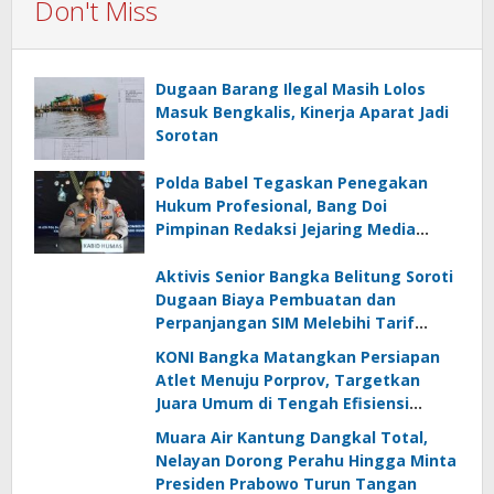
Don't Miss
Dugaan Barang Ilegal Masih Lolos
Masuk Bengkalis, Kinerja Aparat Jadi
Sorotan
Polda Babel Tegaskan Penegakan
Hukum Profesional, Bang Doi
Pimpinan Redaksi Jejaring Media
Radak Disebut Dua Kali Tak Hadiri
Panggilan
Aktivis Senior Bangka Belitung Soroti
Dugaan Biaya Pembuatan dan
Perpanjangan SIM Melebihi Tarif
Resmi, Kapolres Bangka Beri
KONI Bangka Matangkan Persiapan
Tanggapan
Atlet Menuju Porprov, Targetkan
Juara Umum di Tengah Efisiensi
Anggaran
Muara Air Kantung Dangkal Total,
Nelayan Dorong Perahu Hingga Minta
Presiden Prabowo Turun Tangan