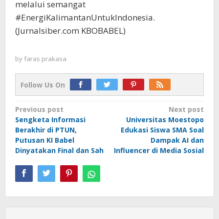
melalui semangat
#EnergiKalimantanUntukIndonesia.
(Jurnalsiber.com KBOBABEL)
by
faras prakasa
Follow Us On
Post
Previous post
Next post
Sengketa Informasi
Universitas Moestopo
navigation
Berakhir di PTUN,
Edukasi Siswa SMA Soal
Putusan KI Babel
Dampak AI dan
Dinyatakan Final dan Sah
Influencer di Media Sosial