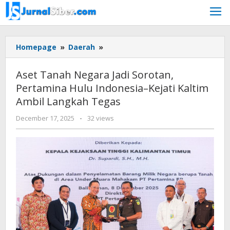
Skip
to
content
Aset
Homepage
»
Daerah
»
Tanah
Negara
Aset Tanah Negara Jadi Sorotan,
Jadi
Pertamina Hulu Indonesia–Kejati Kaltim
Sorotan,
Ambil Langkah Tegas
Pertamina
Hulu
by
December 17, 2025
-
32 views
Indonesia–
faras
Kejati
prakasa
Kaltim
Ambil
Langkah
Tegas