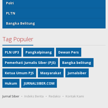
Polri
PLTN
Bangka Belitung
Tag Populer
PLN UP3
Pangkalpinang
Dewan Pers
Pemerhati Jurnalis Siber (PJS)
Bangka belitung
Ketua Umum PJS
Masyarakat
jurnalsiber
Hukum
JURNALSIBER.COM
Jurnal Siber
Indeks Berita
Redaksi
Kontak Kami