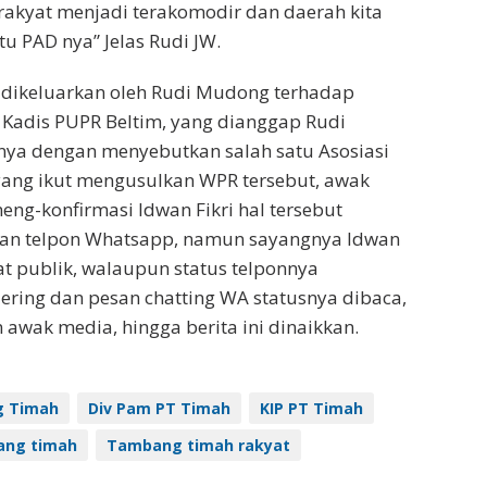
akyat menjadi terakomodir dan daerah kita
u PAD nya” Jelas Rudi JW.
g dikeluarkan oleh Rudi Mudong terhadap
u Kadis PUPR Beltim, yang dianggap Rudi
nya dengan menyebutkan salah satu Asosiasi
ang ikut mengusulkan WPR tersebut, awak
g-konfirmasi Idwan Fikri hal tersebut
 dan telpon Whatsapp, namun sayangnya Idwan
at publik, walaupun status telponnya
ring dan pesan chatting WA statusnya dibaca,
 awak media, hingga berita ini dinaikkan.
g Timah
Div Pam PT Timah
KIP PT Timah
ng timah
Tambang timah rakyat