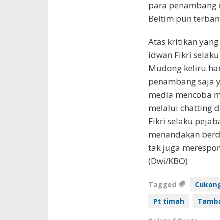
para penambang r
Beltim pun terbant
Atas kritikan yan
idwan Fikri selak
Mudong keliru ha
penambang saja y
media mencoba men
melalui chatting
Fikri selaku pejab
menandakan berde
tak juga merespon
(Dwi/KBO)
Tagged
Cukon
Pt timah
Tamba