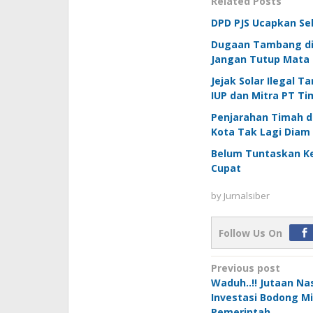
Related Posts
DPD PJS Ucapkan Se
Dugaan Tambang di L
Jangan Tutup Mata
Jejak Solar Ilegal 
IUP dan Mitra PT T
Penjarahan Timah d
Kota Tak Lagi Diam
Belum Tuntaskan Kew
Cupat
by
Jurnalsiber
Follow Us On
Post
Previous post
Waduh..!! Jutaan Na
navigation
Investasi Bodong Mi
Pemerintah