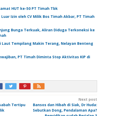
lamat HUT ke-50 PT Timah Tbk
uar Izin oleh CV Milik Bos Timah Akbar, PT Timah
Tanjung Bunga Terkuak, Aliran Diduga Terkoneksi ke
imah
i Laut Tempilang Makin Terang, Nelayan Benteng
ajiban, PT Timah Diminta Stop Aktivitas KIP di
Next post
sabah Tertipu
Bansos dan Hibah di Siak, Dr Huda:
lik
Sebutkan Dong, Pendalaman Apa?
Penyidikan sudah Berjalan 3