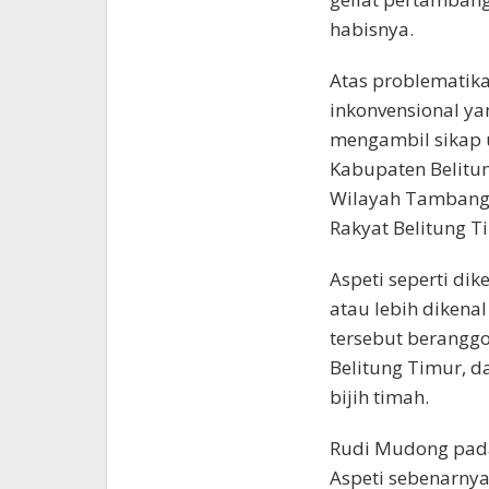
habisnya.
Atas problematika
inkonvensional ya
mengambil sikap 
Kabupaten Belitun
Wilayah Tambang 
Rakyat Belitung T
Aspeti seperti dik
atau lebih diken
tersebut berangg
Belitung Timur, 
bijih timah.
Rudi Mudong pada
Aspeti sebenarnya