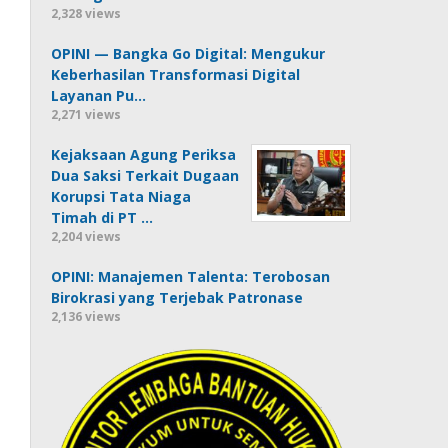
2,328 views
OPINI — Bangka Go Digital: Mengukur
Keberhasilan Transformasi Digital
Layanan Pu…
2,271 views
Kejaksaan Agung Periksa
Dua Saksi Terkait Dugaan
Korupsi Tata Niaga
Timah di PT …
2,204 views
OPINI: Manajemen Talenta: Terobosan
Birokrasi yang Terjebak Patronase
2,136 views