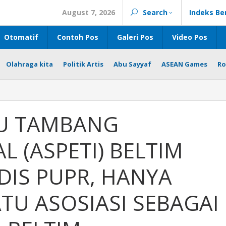
August 7, 2026
Search
Indeks Be
Otomatif
Contoh Pos
Galeri Pos
Video Pos
Olahraga kita
Politik Artis
Abu Sayyaf
ASEAN Games
Ro
KU TAMBANG
NAL
 (ASPETI) BELTIM
DIS PUPR, HANYA
TU ASOSIASI SEBAGAI