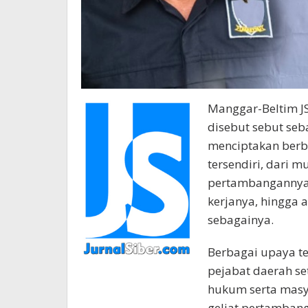
Manggar-Beltim J
disebut sebut seb
menciptakan berba
tersendiri, dari mu
pertambangannya,
kerjanya, hingga 
sebagainya.
Berbagai upaya te
pejabat daerah se
hukum serta masy
geliat pertambanga