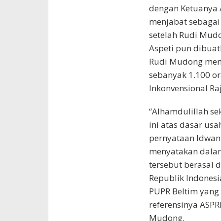
dengan Ketuanya A
menjabat sebagai 
setelah Rudi Mud
Aspeti pun dibuat
Rudi Mudong men
sebanyak 1.100 or
Inkonvensional Ra
“Alhamdulillah se
ini atas dasar us
pernyataan Idwan 
menyatakan dalam
tersebut berasal 
Republik Indonesi
PUPR Beltim yang 
referensinya ASPR
Mudong.