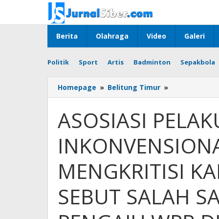
Skip
to
content
Berita
Olahraga
Video
Galeri
Politik
Sport
Artis
Badminton
Sepakbola
ASOSIASI
Homepage
»
Belitung Timur
»
PELAKU
TAMBANG
ASOSIASI PELA
INKONVENSIO
(ASPETI)
INKONVENSIONAL
BELTIM
MENGKRITISI
KADIS
MENGKRITISI KA
PUPR,
HANYA
SEBUT SALAH SA
SEBUT
SALAH
SATU