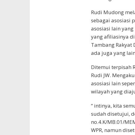
Rudi Mudong mel
sebagai asosiasi
asosiasi lain yan
yang afiliasinya d
Tambang Rakyat Dae
ada juga yang lai
Ditemui terpisah R
Rudi JW. Mengakui
asosiasi lain sep
wilayah yang diaj
“ intinya, kita se
sudah disetujui,
no.4.K/MB.01/MEM
WPR, namun diset