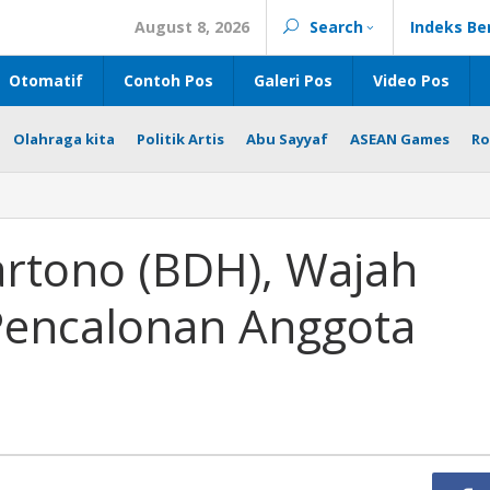
August 8, 2026
Search
Indeks Be
Otomatif
Contoh Pos
Galeri Pos
Video Pos
Olahraga kita
Politik Artis
Abu Sayyaf
ASEAN Games
Ro
rtono (BDH), Wajah
Pencalonan Anggota