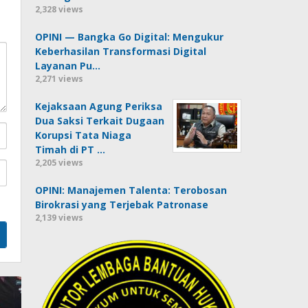
2,328 views
OPINI — Bangka Go Digital: Mengukur
Keberhasilan Transformasi Digital
Layanan Pu…
2,271 views
Kejaksaan Agung Periksa
Dua Saksi Terkait Dugaan
Korupsi Tata Niaga
Timah di PT …
2,205 views
OPINI: Manajemen Talenta: Terobosan
Birokrasi yang Terjebak Patronase
2,139 views