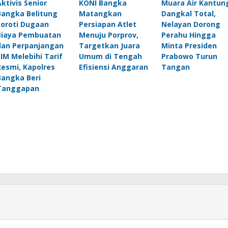
Aktivis Senior
KONI Bangka
Muara Air Kantun
Bangka Belitung
Matangkan
Dangkal Total,
Soroti Dugaan
Persiapan Atlet
Nelayan Dorong
Biaya Pembuatan
Menuju Porprov,
Perahu Hingga
dan Perpanjangan
Targetkan Juara
Minta Presiden
SIM Melebihi Tarif
Umum di Tengah
Prabowo Turun
Resmi, Kapolres
Efisiensi Anggaran
Tangan
Bangka Beri
Tanggapan