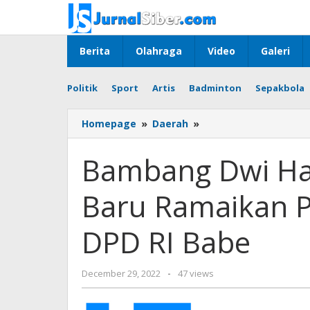
Skip
to
content
Berita
Olahraga
Video
Galeri
Politik
Sport
Artis
Badminton
Sepakbola
Bambang
Homepage
»
Daerah
»
Dwi
Hartono
Bambang Dwi Ha
(BDH),
Wajah
Baru Ramaikan 
Baru
Ramaikan
Pencalonan
DPD RI Babe
Anggota
DPD
RI
by
December 29, 2022
-
47 views
Babe
Jurnalsiber