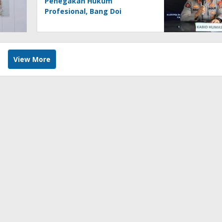
Penegakan Hukum
Profesional, Bang Doi
Pimpinan Redaksi Jejaring
Media Radak Disebut Dua Kali
Tak Hadiri Panggilan
View More