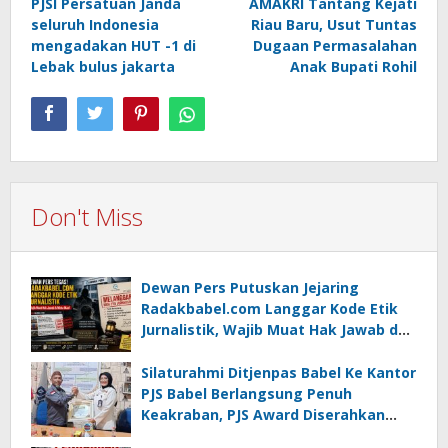
PJSI Persatuan Janda
AMAKRI Tantang Kejati
navigation
seluruh Indonesia
Riau Baru, Usut Tuntas
mengadakan HUT -1 di
Dugaan Permasalahan
Lebak bulus jakarta
Anak Bupati Rohil
Don't Miss
Dewan Pers Putuskan Jejaring
Radakbabel.com Langgar Kode Etik
Jurnalistik, Wajib Muat Hak Jawab dan
Minta Maaf
Silaturahmi Ditjenpas Babel Ke Kantor
PJS Babel Berlangsung Penuh
Keakraban, PJS Award Diserahkan
kepada Ade Agustina