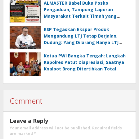
ALMASTER Babel Buka Posko
Pengaduan, Tampung Laporan
Masyarakat Terkait Timah yang
Diamankan Satgas
KSP Tegaskan Ekspor Produk
Mengandung LTJ Tetap Berjalan,
Dudung: Yang Dilarang Hanya LTJ
sebagai Produk Utama
Ketua PWI Bangka Tengah: Langkah
Kapolres Patut Diapresiasi, Saatnya
Knalpot Brong Ditertibkan Total
Comment
Leave a Reply
Your email address will not be published.
Required fields
are marked
*