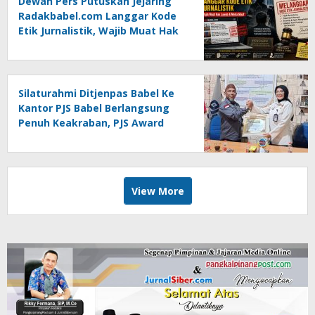
Dewan Pers Putuskan Jejaring
Radakbabel.com Langgar Kode
Etik Jurnalistik, Wajib Muat Hak
Jawab dan Minta Maaf
Silaturahmi Ditjenpas Babel Ke
Kantor PJS Babel Berlangsung
Penuh Keakraban, PJS Award
Diserahkan kepada Ade
Agustina
View More