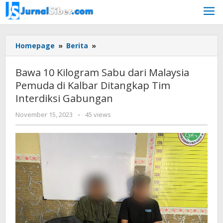
Skip
to
content
Bawa
Homepage
»
Berita
»
10
Kilogram
Bawa 10 Kilogram Sabu dari Malaysia
Sabu
Pemuda di Kalbar Ditangkap Tim
dari
Interdiksi Gabungan
Malaysia
Pemuda
by
November 15, 2023
-
45 views
di
Jurnalsiber
Kalbar
Ditangkap
Tim
Interdiksi
Gabungan