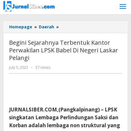
Skip
to
content
Begini
Homepage
»
Daerah
»
Sejarahnya
Terbentuk
Begini Sejarahnya Terbentuk Kantor
Kantor
Perwakilan LPSK Babel Di Negeri Laskar
Perwakilan
Pelangi
LPSK
Babel
by
July 5, 2022
-
57 views
Di
Jurnalsiber
Negeri
Laskar
Pelangi
JURNALSIBER.COM,(Pangkalpinang) – LPSK
singkatan Lembaga Perlindungan Saksi dan
Korban adalah lembaga non struktural yang