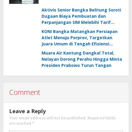
Radak Disebut Dua Kali Tak Hadiri
Panggilan
Aktivis Senior Bangka Belitung Soroti
Dugaan Biaya Pembuatan dan
Perpanjangan SIM Melebihi Tarif
Resmi, Kapolres Bangka Beri
KONI Bangka Matangkan Persiapan
Tanggapan
Atlet Menuju Porprov, Targetkan
Juara Umum di Tengah Efisiensi
Anggaran
Muara Air Kantung Dangkal Total,
Nelayan Dorong Perahu Hingga Minta
Presiden Prabowo Turun Tangan
Comment
Leave a Reply
Your email address will not be published.
Required fields
are marked
*