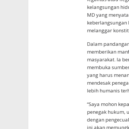
kelangsungan hid
MD yang menyatak
keberlangsungan h
melanggar konstit
Dalam pandangann
memberikan manfaa
masyarakat. Ia be
membuka sumber 
yang harus menang
mendesak penega
lebih humanis ter
“Saya mohon kepa
penegak hukum, u
dengan pengecuali
ini akan memungk