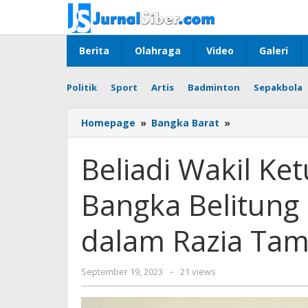
Skip
to
content
Berita
Olahraga
Video
Galeri
Politik
Sport
Artis
Badminton
Sepakbola
Beliadi
Homepage
»
Bangka Barat
»
Wakil
Ketua
Beliadi Wakil K
DPRD
Kepulauan
Bangka Belitung
Bangka
Belitung
Minta
dalam Razia Ta
Pertimbangan
dalam
Razia
by
September 19, 2023
-
21 views
Tambang
Jurnalsiber
Timah