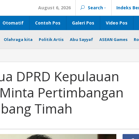
August 6, 2026
Search
Indeks Be
Otomatif
Contoh Pos
Galeri Pos
Video Pos
Olahraga kita
Politik Artis
Abu Sayyaf
ASEAN Games
Ro
etua DPRD Kepulauan
 Minta Pertimbangan
mbang Timah