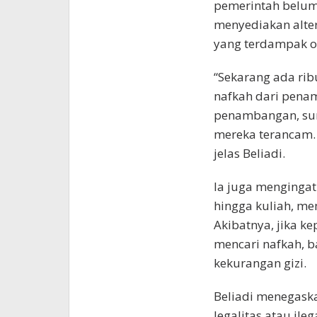
pemerintah belum
menyediakan alter
yang terdampak o
“Sekarang ada ri
nafkah dari penam
penambangan, sum
mereka terancam.
jelas Beliadi.
Ia juga mengingat
hingga kuliah, me
Akibatnya, jika ke
mencari nafkah, b
kekurangan gizi.
Beliadi menegask
legalitas atau ile