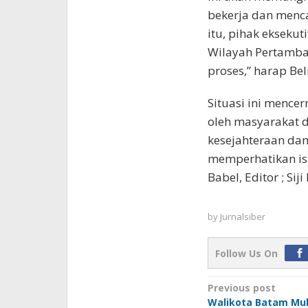
bekerja dan menca
itu, pihak ekseku
Wilayah Pertamba
proses,” harap Bel
Situasi ini mence
oleh masyarakat 
kesejahteraan dan
memperhatikan is
Babel, Editor ; Siji
by
Jurnalsiber
Follow Us On
Post
Previous post
Walikota Batam M