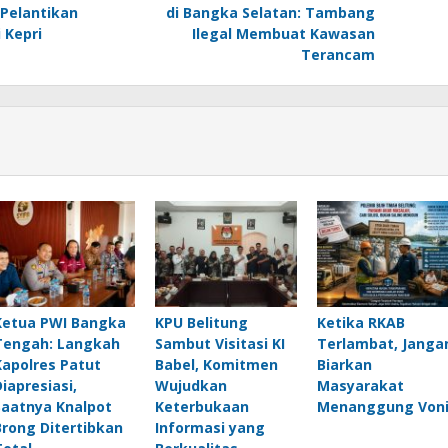
 Pelantikan
di Bangka Selatan: Tambang
 Kepri
Ilegal Membuat Kawasan
Terancam
Ketua PWI Bangka
KPU Belitung
Ketika RKAB
Tengah: Langkah
Sambut Visitasi KI
Terlambat, Janga
Kapolres Patut
Babel, Komitmen
Biarkan
Diapresiasi,
Wujudkan
Masyarakat
Saatnya Knalpot
Keterbukaan
Menanggung Voni
Brong Ditertibkan
Informasi yang