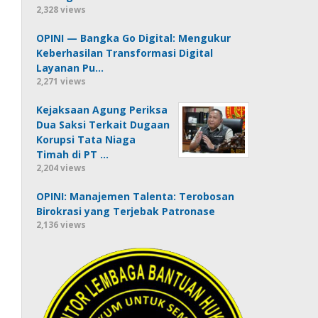
2,328 views
OPINI — Bangka Go Digital: Mengukur
Keberhasilan Transformasi Digital
Layanan Pu…
2,271 views
Kejaksaan Agung Periksa
Dua Saksi Terkait Dugaan
Korupsi Tata Niaga
Timah di PT …
2,204 views
OPINI: Manajemen Talenta: Terobosan
Birokrasi yang Terjebak Patronase
2,136 views