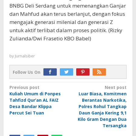
BNBG Deli Serdang untuk memenangkan Ganjar
dan Mahfud akan terus berlanjut, dengan fokus
mengajak generasi milenial dan generasi Z
untuk aktif terlibat dalam proses politik. (Rizky
Zulianda/Dwi Frasetio KBO Babel)
by
Jurnalsiber
Follow Us On
Post
Previous post
Next post
Kuliah Umum di Ponpes
Luar Biasa, Komitmen
navigation
Tahfizd Qur’an AL FAIZ
Berantas Narkotika,
Desa Bandar Klippa
Polres Rohul Tangkap
Percut Sei Tuan
Daun Ganja Kering 9,1
Kilo Gram Dengan Dua
Tersangka