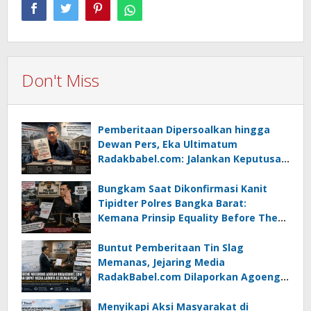
Don't Miss
Pemberitaan Dipersoalkan hingga
Dewan Pers, Eka Ultimatum
Radakbabel.com: Jalankan Keputusan
atau Tempuh Jalur Hukum
Bungkam Saat Dikonfirmasi Kanit
Tipidter Polres Bangka Barat:
Kemana Prinsip Equality Before The
Law?
Buntut Pemberitaan Tin Slag
Memanas, Jejaring Media
RadakBabel.com Dilaporkan Agoeng
Noegroho ke Dewan Pers
Menyikapi Aksi Masyarakat di