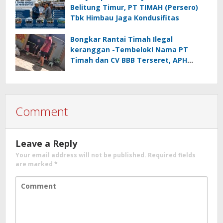
Belitung Timur, PT TIMAH (Persero)
Tbk Himbau Jaga Kondusifitas
Bongkar Rantai Timah Ilegal
keranggan -Tembelok! Nama PT
Timah dan CV BBB Terseret, APH
Didesak Jangan “Masuk Angin”!
Comment
Leave a Reply
Your email address will not be published.
Required fields
are marked
*