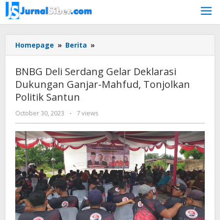
Skip
to
content
BNBG
Homepage
»
Berita
»
Deli
Serdang
BNBG Deli Serdang Gelar Deklarasi
Gelar
Dukungan Ganjar-Mahfud, Tonjolkan
Deklarasi
Politik Santun
Dukungan
Ganjar-
by
October 30, 2023
-
7 views
Mahfud,
Jurnalsiber
Tonjolkan
Politik
Santun