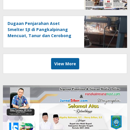
Putra Lapor ke Polda Babel
Dugaan Penjarahan Aset
Smelter SJI di Pangkalpinang
Mencuat, Tanur dan Cerobong
Diduga Dibongkar dan Dijual
Kiloan, Legalitas Dipertanyakan
View More