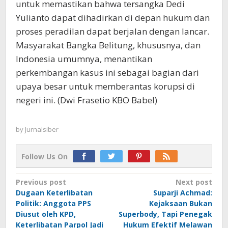
untuk memastikan bahwa tersangka Dedi
Yulianto dapat dihadirkan di depan hukum dan
proses peradilan dapat berjalan dengan lancar.
Masyarakat Bangka Belitung, khususnya, dan
Indonesia umumnya, menantikan
perkembangan kasus ini sebagai bagian dari
upaya besar untuk memberantas korupsi di
negeri ini. (Dwi Frasetio KBO Babel)
by
Jurnalsiber
Follow Us On
Post
Previous post
Next post
Dugaan Keterlibatan
Suparji Achmad:
navigation
Politik: Anggota PPS
Kejaksaan Bukan
Diusut oleh KPD,
Superbody, Tapi Penegak
Keterlibatan Parpol Jadi
Hukum Efektif Melawan