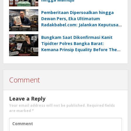
Pemberitaan Dipersoalkan hingga
Dewan Pers, Eka Ultimatum
Radakbabel.com: Jalankan Keputusan
atau Tempuh Jalur Hukum
Bungkam Saat Dikonfirmasi Kanit
Tipidter Polres Bangka Barat:
Kemana Prinsip Equality Before The
Law?
Comment
Leave a Reply
Your email address will not be published.
Required fields
are marked
*