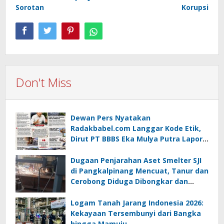
Sorotan
Korupsi
Don't Miss
Dewan Pers Nyatakan
Radakbabel.com Langgar Kode Etik,
Dirut PT BBBS Eka Mulya Putra Lapor
ke Polda Babel
Dugaan Penjarahan Aset Smelter SJI
di Pangkalpinang Mencuat, Tanur dan
Cerobong Diduga Dibongkar dan
Dijual Kiloan, Legalitas Dipertanyakan
Logam Tanah Jarang Indonesia 2026:
Kekayaan Tersembunyi dari Bangka
hingga Mamuju