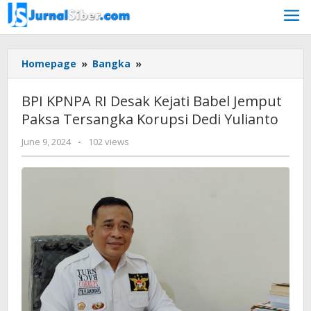
Skip
to
content
BPI
Homepage
»
Bangka
»
KPNPA
RI
BPI KPNPA RI Desak Kejati Babel Jemput
Desak
Paksa Tersangka Korupsi Dedi Yulianto
Kejati
Babel
by
June 9, 2024
-
102 views
Jemput
Jurnalsiber
Paksa
Tersangka
Korupsi
Dedi
Yulianto