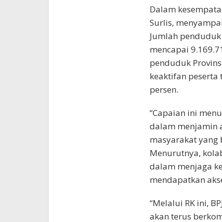
Dalam kesempatan
Surlis, menyampa
Jumlah penduduk 
mencapai 9.169.71
penduduk Provinsi
keaktifan peserta 
persen.
“Capaian ini men
dalam menjamin a
masyarakat yang b
Menurutnya, kolab
dalam menjaga ke
mendapatkan akse
“Melalui RK ini, 
akan terus berkom