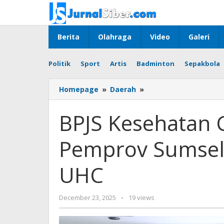
Skip
to
content
Berita
Olahraga
Video
Galeri
Politik
Sport
Artis
Badminton
Sepakbola
BPJS
Homepage
»
Daerah
»
Kesehatan
Cabang
BPJS Kesehatan
Palembang
dan
Pemprov Sumsel
Pemprov
Sumsel
Sepakati
UHC
RK
Dukung
UHC
by
December 23, 2025
-
19 views
faras
prakasa