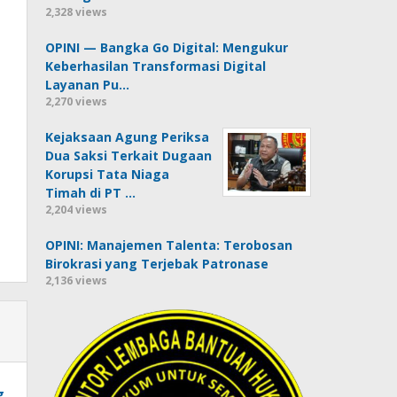
2,328 views
OPINI — Bangka Go Digital: Mengukur
Keberhasilan Transformasi Digital
Layanan Pu…
2,270 views
Kejaksaan Agung Periksa
Dua Saksi Terkait Dugaan
Korupsi Tata Niaga
Timah di PT …
2,204 views
OPINI: Manajemen Talenta: Terobosan
Birokrasi yang Terjebak Patronase
2,136 views
g