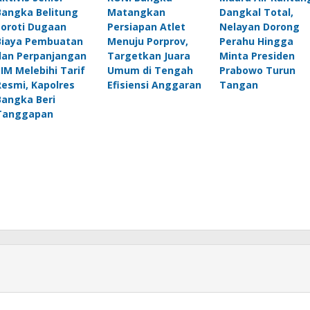
Bangka Belitung
Matangkan
Dangkal Total,
Soroti Dugaan
Persiapan Atlet
Nelayan Dorong
Biaya Pembuatan
Menuju Porprov,
Perahu Hingga
dan Perpanjangan
Targetkan Juara
Minta Presiden
SIM Melebihi Tarif
Umum di Tengah
Prabowo Turun
Resmi, Kapolres
Efisiensi Anggaran
Tangan
Bangka Beri
Tanggapan