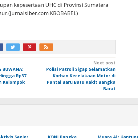
upan kepesertaan UHC di Provinsi Sumatera
dsur.(Jurnalsiber.com KBOBABEL)
Next post
TA BUWANA:
Polisi Patroli Sigap Selamatkan
Hingga Rp37
Korban Kecelakaan Motor di
n Kelompok
Pantai Baru Batu Rakit Bangka
Barat
Aktivis Senior
KONI Bangka
Muara Air Kantun