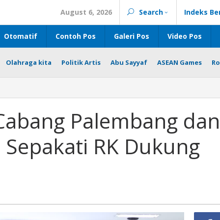
August 6, 2026
Search
Indeks Be
Otomatif
Contoh Pos
Galeri Pos
Video Pos
Olahraga kita
Politik Artis
Abu Sayyaf
ASEAN Games
Ro
 Cabang Palembang dan
 Sepakati RK Dukung