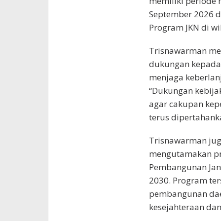
memiliki periode 
September 2026 d
Program JKN di wi
Trisnawarman me
dukungan kepada 
menjaga keberlanj
“Dukungan kebija
agar cakupan kepe
terus dipertahank
Trisnawarman jug
mengutamakan pr
Pembangunan Jang
2030. Program ter
pembangunan daer
kesejahteraan dan