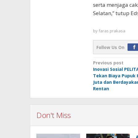
serta menjaga cak
Selatan,” tutup E
by
faras prakasa
Follow Us On
Post
Previous post
Inovasi Sosial PELI
navigation
Tekan Biaya Pupuk 
Juta dan Berdayaka
Rentan
Don't Miss